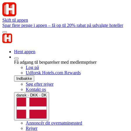
Skift til appen
Spar flere penge i appen – få op til 20% rabat på udvalgte hoteller
Hent appen
Få adgang til besparelser med medlemspriser
Log på
Udforsk Hotels.com Rewards
Indbakke
Søg efter rejser
Kontakt os
dansk · DKK · DK
Annoncér dit overnatningssted
Rejser