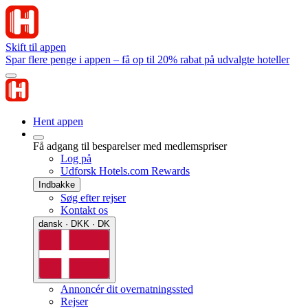
Skift til appen
Spar flere penge i appen – få op til 20% rabat på udvalgte hoteller
Hent appen
Få adgang til besparelser med medlemspriser
Log på
Udforsk Hotels.com Rewards
Indbakke
Søg efter rejser
Kontakt os
dansk · DKK · DK
Annoncér dit overnatningssted
Rejser