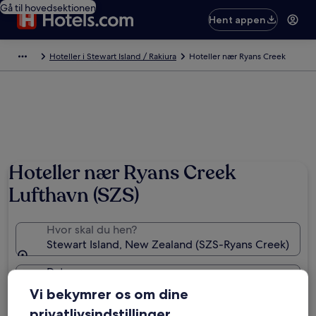
Gå til hovedsektionen
Hent appen
Hoteller i Stewart Island / Rakiura
Hoteller nær Ryans Creek
Hoteller nær Ryans Creek
Lufthavn (SZS)
Hvor skal du hen?
Stewart Island, New Zealand (SZS-Ryans Creek)
Datoer
fre. 21. aug. - lør. 22. aug.
Vi bekymrer os om dine
privatlivsindstillinger
Gæster