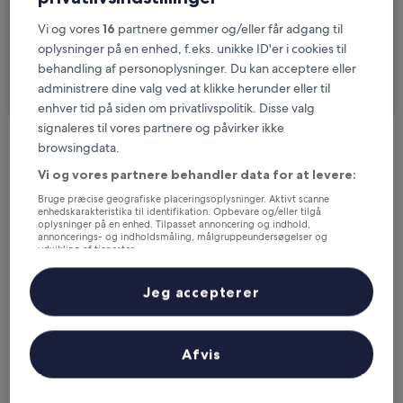
2 rejsende, 1 værelse
Vi og vores
16
partnere gemmer og/eller får adgang til
oplysninger på en enhed, f.eks. unikke ID'er i cookies til
Jeg skal på forretningsrejse
behandling af personoplysninger. Du kan acceptere eller
administrere dine valg ved at klikke herunder eller til
Søg
enhver tid på siden om privatlivspolitik. Disse valg
signaleres til vores partnere og påvirker ikke
browsingdata.
Muligheder for gratis afbestilling, hvis dine
Vi og vores partnere behandler data for at levere:
planer ændrer sig
Bruge præcise geografiske placeringsoplysninger. Aktivt scanne
enhedskarakteristika til identifikation. Opbevare og/eller tilgå
oplysninger på en enhed. Tilpasset annoncering og indhold,
Optjen fordele for hver overnatning
annoncerings- og indholdsmåling, målgruppeundersøgelser og
udvikling af tjenester.
Liste over partnere (leverandører)
Spar flere penge med medlemspriser
Jeg accepterer
Afvis
Tjek priser for disse datoer
I aften
I morgen