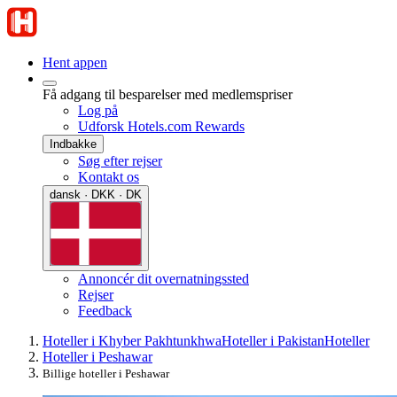
Hent appen
Få adgang til besparelser med medlemspriser
Log på
Udforsk Hotels.com Rewards
Indbakke
Søg efter rejser
Kontakt os
dansk · DKK · DK
Annoncér dit overnatningssted
Rejser
Feedback
Hoteller i Khyber Pakhtunkhwa
Hoteller i Pakistan
Hoteller
Hoteller i Peshawar
Billige hoteller i Peshawar