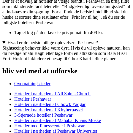
Der er et udvalg af hoteller at vælge blandt i Peshawar, så brug filtre
som inkluderede faciliteter eller "Budgetvenligt overnatningssted" til
at indsnævre din søgning. For at finde de bedste hoteltilbud skal du
huske at sortere dine resultater efter "Pris: lav til høj", så du ser de
billigste hoteller i Peshawar.
Tag et kig på den laveste pris pr. nat: fra 409 kr.
Hvad er de bedste billige oplevelser i Peshawar?
Sightseeing behøver ikke være dyrt. Hvis du vil opleve naturen, kan
du besøge Shahi Bagh eller tage forbi en attraktion som Bala Hisar
Fort. Husk at inkludere et besøg til Ghor Khatri i dine planer.
bliv ved med at udforske
Overnatningssteder
Hoteller i nærheden af All Saints Church
Hoteller i Peshawar
Hoteller i nærheden af Chowk Yadgar
Hoteller i nærheden af Khyberpasset
3-Stjernede hoteller i Peshawar
Hoteller i nærheden af Mahabat Khans Moske
Hoteller med fitnesscenter i Peshawar
Hoteller i nærheden af Peshawar Universitet