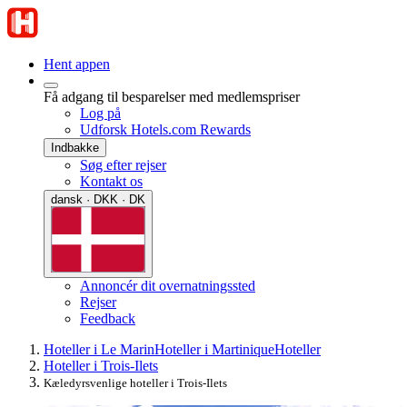
Hent appen
Få adgang til besparelser med medlemspriser
Log på
Udforsk Hotels.com Rewards
Indbakke
Søg efter rejser
Kontakt os
dansk · DKK · DK
Annoncér dit overnatningssted
Rejser
Feedback
Hoteller i Le Marin
Hoteller i Martinique
Hoteller
Hoteller i Trois-Ilets
Kæledyrsvenlige hoteller i Trois-Ilets