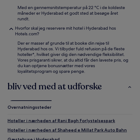
Med en gennemsnitstemperatur på 22 °C i de koldeste
måneder er Hyderabad et godt sted at besøge året
rundt.
Hvorfor skal jeg reservere mit hotel i Hyderabad hos
Hotels.com?
Der er masser af grunde til at booke din rejse til
Hyderabad hos os. Vi tilbyder fuld refusion på de fleste
hoteller*, hvilket giver dig den nødvendige fleksibilitet.
Vores prisgaranti sikrer, at du altid får den laveste pris, og
du kan optjene bonusnætter med vores
loyalitetsprogram og spare penge.
bliv ved med at udforske
Overnatningssteder
Hoteller i nærheden af Rani Bagh Forlystelsespark
Hoteller i nærheden af Shaheed e Millat Park Auto Bahn
Gæstehuse i Hyderabad