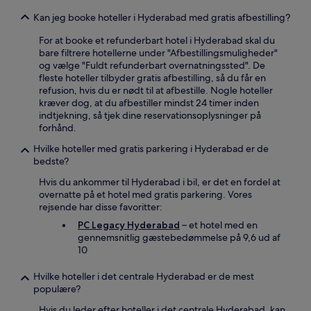
Kan jeg booke hoteller i Hyderabad med gratis afbestilling?
For at booke et refunderbart hotel i Hyderabad skal du
bare filtrere hotellerne under "Afbestillingsmuligheder"
og vælge "Fuldt refunderbart overnatningssted". De
fleste hoteller tilbyder gratis afbestilling, så du får en
refusion, hvis du er nødt til at afbestille. Nogle hoteller
kræver dog, at du afbestiller mindst 24 timer inden
indtjekning, så tjek dine reservationsoplysninger på
forhånd.
Hvilke hoteller med gratis parkering i Hyderabad er de
bedste?
Hvis du ankommer til Hyderabad i bil, er det en fordel at
overnatte på et hotel med gratis parkering. Vores
rejsende har disse favoritter:
PC Legacy Hyderabad
– et hotel med en
gennemsnitlig gæstebedømmelse på 9,6 ud af
10
Hvilke hoteller i det centrale Hyderabad er de mest
populære?
Hvis du leder efter hoteller i det centrale Hyderabad, kan