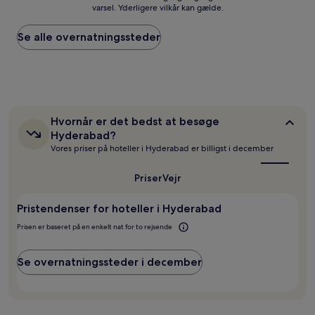
varsel. Yderligere vilkår kan gælde.
pris
pr.
nat
Se alle overnatningssteder
baseret
på
to
voksne
for
én
Hvornår
Hvornår er det bedst at besøge
nat,
er
Hyderabad?
som
det
Vores priser på hoteller i Hyderabad er billigst i december
er
bedst
fundet
at
inden
besøge
Priser
Vejr
for
Hyderabad?
de
Pristendenser for hoteller i Hyderabad
seneste
24
Prisen er baseret på en enkelt nat for to rejsende
timer.
Priser
Se overnatningssteder i december
og
tilgængelighed
kan
ændres
uden