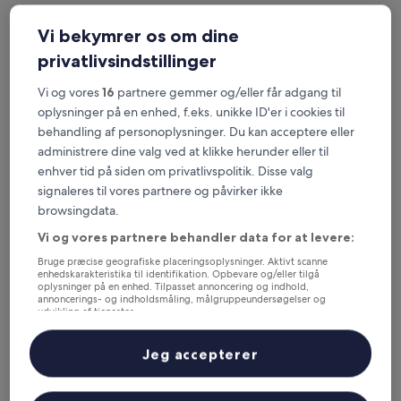
I aften
I morgen
Vi bekymrer os om dine
6. aug. - 7. aug.
7. aug. - 8. aug.
privatlivsindstillinger
Denne weekend
Næste weekend
7. aug. - 9. aug.
14. aug. - 16. aug.
Vi og vores
16
partnere gemmer og/eller får adgang til
De 5 mest populære hoteller i
oplysninger på en enhed, f.eks. unikke ID'er i cookies til
behandling af personoplysninger. Du kan acceptere eller
Hyderabad – et overblik
administrere dine valg ved at klikke herunder eller til
enhver tid på siden om privatlivspolitik. Disse valg
PC Legacy Hyderabad
— 3-stjernet hotel i Hyderabad.
Gæstebedømmelse: 9,6/10 – Enestående.
signaleres til vores partnere og påvirker ikke
browsingdata.
Hvor skal du overnatte i
Vi og vores partnere behandler data for at levere:
Hyderabad?
Bruge præcise geografiske placeringsoplysninger. Aktivt scanne
enhedskarakteristika til identifikation. Opbevare og/eller tilgå
Ejendomme er valgt ud fra ægte anmeldelser fra rejsende og
oplysninger på en enhed. Tilpasset annoncering og indhold,
popularitet blandt gæster, der har booket en overnatning i
annoncerings- og indholdsmåling, målgruppeundersøgelser og
udvikling af tjenester.
Hyderabad på Hotels.com. Disse Hyderabad hoteller leverer
Liste over partnere (leverandører)
konsekvent komfort, beliggenhed og de rejsendes oplevelse.
Senest opdateret den
6. august 2026
.
Jeg accepterer
Læs mindre
PC Legacy Hyderabad