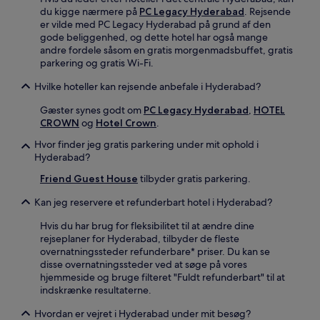
du kigge nærmere på
PC Legacy Hyderabad
. Rejsende
er vilde med PC Legacy Hyderabad på grund af den
gode beliggenhed, og dette hotel har også mange
andre fordele såsom en gratis morgenmadsbuffet, gratis
parkering og gratis Wi-Fi.
Hvilke hoteller kan rejsende anbefale i Hyderabad?
Gæster synes godt om
PC Legacy Hyderabad
,
HOTEL
CROWN
og
Hotel Crown
.
Hvor finder jeg gratis parkering under mit ophold i
Hyderabad?
Friend Guest House
tilbyder gratis parkering.
Kan jeg reservere et refunderbart hotel i Hyderabad?
Hvis du har brug for fleksibilitet til at ændre dine
rejseplaner for Hyderabad, tilbyder de fleste
overnatningssteder refunderbare* priser. Du kan se
disse overnatningssteder ved at søge på vores
hjemmeside og bruge filteret "Fuldt refunderbart" til at
indskrænke resultaterne.
Hvordan er vejret i Hyderabad under mit besøg?