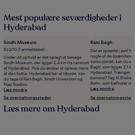
varsel.
Yderligere
Mest populære seværdigheder i
vilkår
kan
Hyderabad
gælde.
Sindh Museum
Rani Bagh
10.0/10 (1 anmeldelse)
Det er spisetid i zoo! Hv
nogle af de spændende 
Under dit ophold er det oplagt at besøge
vores planet, kan du s
Sindh Museum, der ligger 2,4 km fra centrum
Bagh, som ligger 2,1 km
af Hyderabad. Hvis du ønsker at opleve mere
Hyderabad. Trænger du 
af den kultur, Hyderabad har at tilbyde, kan
benene? Tag til Shaheed
du tage til Rani Bagh, Sindh Universitet og
Bahn, som befinder sig
Niaz Stadion.
Læs mindre
Læs mindre
Se overnatningssteder
Se overnatningssted
Læs mere om Hyderabad