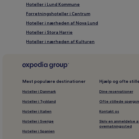
Hoteller i Lund Kommune
Forretningshoteller i Centrum
Hoteller i nærheden af Nova Lund
Hoteller i Stora Harrie
Hoteller i nærheden af Kulturen
Hoteller i nærheden af Örestads Golfklubb
Kæledyrsvenlige hoteller i Malmø
Hoteller i nærheden af Kävlinge Station
Hoteller i nærheden af Skissernas Museum
Mest populære destinationer
Hjælp og ofte stil
Hoteller i nærheden af Lund Telefonplan Station
Hoteller i Danmark
Dine reservationer
Forretningshoteller i Centrala staden
Hoteller i Tyskland
Ofte stillede spørgs
Hoteller i nærheden af Malmø Golfklub
Hoteller i Italien
Kontakt os
Hoteller i Gårdstånga
Hoteller i Sverige
Skriv en anmeldelse a
Hoteller i Stora Råby
overnatningssted
Hoteller i Spanien
Luksushoteller i Centrum