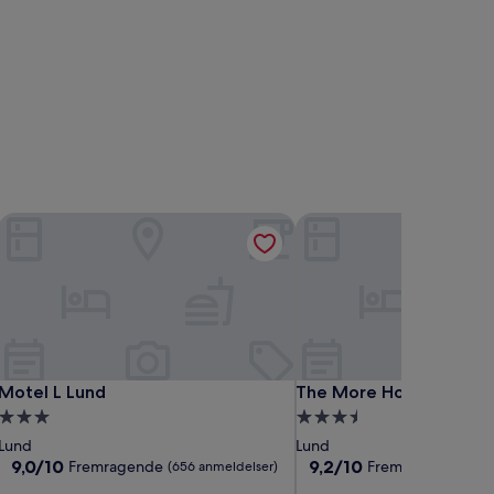
Motel L Lund
The More Hotel Lund
Motel L Lund
The More Hotel Lund
Motel L Lund
The More Hotel Lund
3.0-
3.5-
stjernet
stjernet
Lund
Lund
overnatningssted
overnatningssted
9.0
9.2
9,0/10
9,2/10
Fremragende
Fremragende
(656 anmeldelser)
(1.5
ud
ud