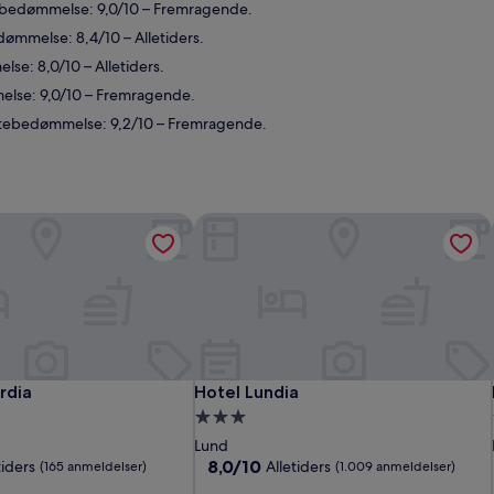
tebedømmelse: 9,0/10 – Fremragende.
ømmelse: 8,4/10 – Alletiders.
se: 8,0/10 – Alletiders.
else: 9,0/10 – Fremragende.
æstebedømmelse: 9,2/10 – Fremragende.
rdia
Hotel Lundia
rdia
Hotel Lundia
rdia
Hotel Lundia
3.0-
stjernet
Lund
ssted
overnatningssted
8.0
8,0/10
tiders
Alletiders
(165 anmeldelser)
(1.009 anmeldelser)
ud