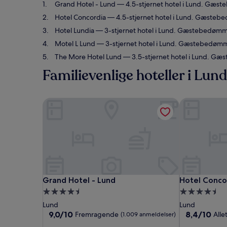
Grand Hotel - Lund
— 4.5-stjernet hotel i Lund. Gæs
Hotel Concordia
— 4.5-stjernet hotel i Lund. Gæstebed
Hotel Lundia
— 3-stjernet hotel i Lund. Gæstebedømmel
Motel L Lund
— 3-stjernet hotel i Lund. Gæstebedømm
The More Hotel Lund
— 3.5-stjernet hotel i Lund. G
Familievenlige hoteller i Lund
Grand Hotel - Lund
Hotel Conco
Grand Hotel - Lund
Hotel Conco
Grand Hotel - Lund
Hotel Conco
4.5-
4.5-
stjernet
stjernet
Lund
Lund
overnatningssted
overnatning
9.0
8.4
9,0/10
8,4/10
Fremragende
Alle
(1.009 anmeldelser)
ud
ud