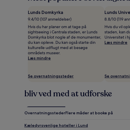
for
én
Lunds Domkyrka
Lunds Unive
nat,
9.4/10 (107 anmeldelser)
8.8/10 (119 an
som
er
Hvis du har planer om at tage på
Hvis du vil op
fundet
sightseeing i Centrala staden, er Lunds
staden, kan d
inden
Domkyrka blot nogle af de monumenter,
Universitet i h
for
du kan opleve. Du kan også starte din
Læs mindre
de
kulturelle udflugt med at besøge
seneste
områdets museer.
24
Læs mindre
timer.
Priser
og
Se overnatningssteder
Se overnatn
tilgængelighed
kan
ændres
bliv ved med at udforske
uden
varsel.
Yderligere
vilkår
Overnatningssteder
Flere måder at booke på
kan
gælde.
Kæledyrsvenlige hoteller i Lund