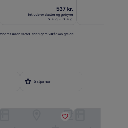
af
af
10,
Prisen
10,
537 kr.
Fremragende,
er
Fremragende,
inkluderer skatter og gebyrer
inkluderer ska
(656
537 kr.
(1.511
9. aug. - 10. aug.
anmeldelser)
anmeldelser)
 ændres uden varsel. Yderligere vilkår kan gælde.
5 stjerner
otel L Lund
Best Western Plus Hotell 