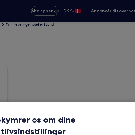
•
Åbn appen
DKK
Annoncér dit overna
d
Familievenlige hoteller i Lund
ekymrer os om dine
tlivsindstillinger