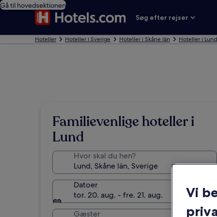
Gå til hovedsektionen
Søg efter rejser
Hoteller
Hoteller i Sverige
Hoteller i Skåne län
Hoteller i Lun
Familievenlige hoteller i
Lund
Hvor skal du hen?
Datoer
Vi b
tor. 20. aug. - fre. 21. aug.
priva
Gæster