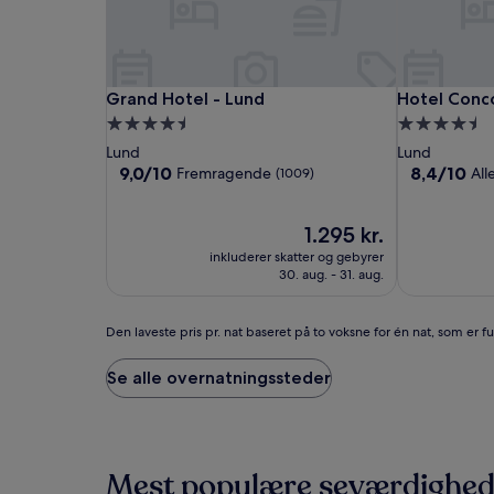
24
timer.
Priser
og
tilgængelighed
Grand
Grand
Hotel
Grand Hotel - Lund
Hotel Conco
Grand Hotel - Lund
Hotel Conc
kan
Hotel
Hotel
Concordia
4.5-
4.5-
ændres
-
-
stjernet
stjernet
Lund
Lund
uden
Lund
Lund
overnatningssted
overnatning
9.0
8.4
9,0/10
8,4/10
varsel.
Fremragende
All
(1009)
ud
ud
Yderligere
af
af
vilkår
10,
Prisen
10,
1.295 kr.
kan
Fremragende,
er
Alletiders,
gælde.
inkluderer skatter og gebyrer
(1009)
1.295 kr.
(165)
30. aug. - 31. aug.
Den
Den laveste pris pr. nat baseret på to voksne for én nat, som er 
laveste
pris
Se alle overnatningssteder
pr.
nat
baseret
på
to
Mest populære seværdighed
voksne