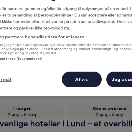
es
16
partnere gemmer og/eller får adgang til oplysninger på en enhed, f
okies til behandling af personoplysninger. Du kan acceptere eller adminis
t klikke herunder eller til enhver tid på siden om privatlivspolitik. Disse v
partnere og påvirker ikke browsingdata.
es partnere behandler data for at levere:
e geografiske placeringsoplysninger. Aktivt scanne enhedskarakteristika til identifikati
gå oplysninger på en enhed. Tilpasset annoncering og indhold, annoncerings- og indhold
ersøgelser og udvikling af tjenester.
 partnere (leverandører)
Optjen fordele for hver overnatning
ormål
Afvis
Jeg acc
I morgen
Denne weekend
7. aug. - 8. aug.
7. aug. - 9. aug.
enlige hoteller i Lund – et overbli