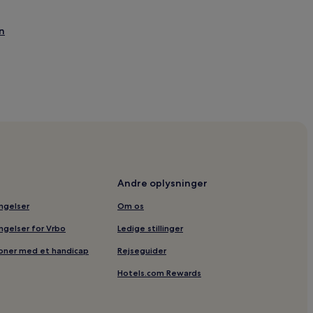
n
Andre oplysninger
itetsbygning
ingelser
Om os
öderskog Nationalpark
ingelser for Vrbo
Ledige stillinger
Centrum
soner med et handicap
Rejseguider
rken
Hotels.com Rewards
rken