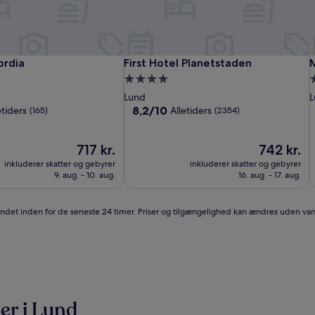
Grand
Hotel
First
H
F
M
rdia
First Hotel Planetstaden
M
ordia
First Hotel Planetstaden
Hotel
Concordia
Hotel
H
C
H
L
4.0-
3
-
Planetstaden
-
P
L
stjernet
s
Lund
L
Lund
L
ssted
overnatningssted
o
8.2
8,2/10
etiders
Alletiders
(165)
(2354)
ud
af
Prisen
10,
Prisen
717 kr.
742 kr.
er
Alletiders,
er
inkluderer skatter og gebyrer
inkluderer skatter og gebyrer
717 kr.
(2354)
742 kr.
9. aug. - 10. aug.
16. aug. - 17. aug.
fundet inden for de seneste 24 timer. Priser og tilgængelighed kan ændres uden vars
er i Lund