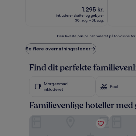
af
af
10,
Prisen
10,
1.295 kr.
Fremragende,
er
Alletiders,
inkluderer skatter og gebyrer
(1.009
1.295 kr.
(165
30. aug. - 31. aug.
anmeldelser)
anmeldelser)
Den
Den laveste pris pr. nat baseret på to voksne fo
laveste
pris
Se flere overnatningssteder
pr.
nat
baseret
Find dit perfekte familievenl
på
to
voksne
Morgenmad
for
Pool
inkluderet
én
nat,
som
Familievenlige hoteller me
er
fundet
Grand Hotel - Lund
Hotel Conco
inden
for
de
seneste