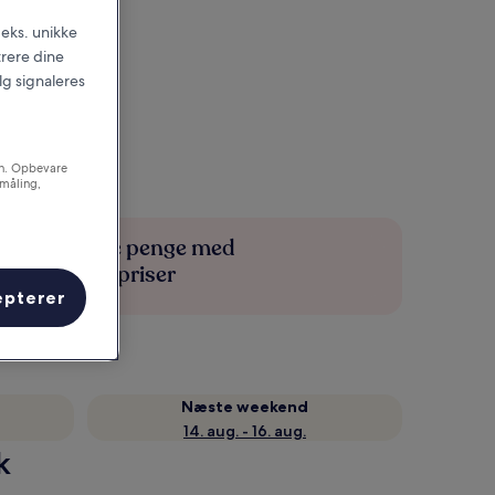
.eks. unikke
trere dine
alg signaleres
on. Opbevare
småling,
Spar flere penge med
medlemspriser
epterer
Næste weekend
14. aug. - 16. aug.
k