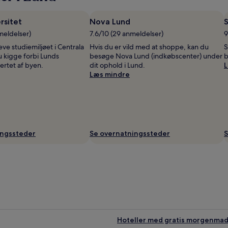
rsitet
Nova Lund
meldelser)
7.6/10 (29 anmeldelser)
9
leve studiemiljøet i Centrala
Hvis du er vild med at shoppe, kan du
S
u kigge forbi Lunds
besøge Nova Lund (indkøbscenter) under
b
jertet af byen.
dit ophold i Lund.
L
Læs mindre
ingssteder
Se overnatningssteder
S
Hoteller med gratis morgenmad 