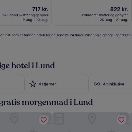
af
Prisen
10,
Prisen
717 kr.
822 kr.
er
Alletiders,
er
inkluderer skatter og gebyrer
inkluderer skatter og gebyrer
717 kr.
(1.009
822 kr.
9. aug. - 10. aug.
20. aug. - 21. aug.
anmeldelser)
r én nat, som er fundet inden for de seneste 24 timer. Priser og tilgængelighed kan
ige hotel i Lund
4 stjerner
Alt inklusive
d gratis morgenmad i Lund
rdia
First Hotel Planetstaden
M