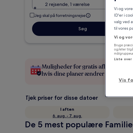
2 rejsende, 1 værelse
Vi og vor
ID'er i co
Jeg skal på forretningsrejse
valg ved a
til vores 
Søg
Vi og vor
Bruge præcis
og/eller til
målgruppeund
Liste over
Muligheder for gratis afbestilling,
hvis dine planer ændrer sig
Vis f
Tjek priser for disse datoer
I aften
6. aug. - 7. aug.
De 5 mest populære Familiev