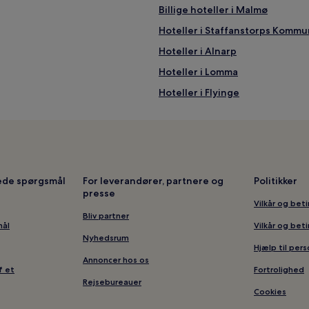
Billige hoteller i Malmø
Hoteller i Staffanstorps Kommu
Hoteller i Alnarp
Hoteller i Lomma
Hoteller i Flyinge
Hoteller i Hjärup
Hoteller i Malmø
Hoteller i Klågerup
Hoteller i Åkarp
lede spørgsmål
For leverandører, partnere og
Politikker
presse
Hoteller i nærheden af Univers
Vilkår og bet
Hoteller i nærheden af Dalby S
Bliv partner
mål
Vilkår og bet
Hoteller i nærheden af Lödde 
Nyhedsrum
Hjælp til per
Hoteller i nærheden af Fossilpa
Annoncer hos os
f et
Fortrolighed
Hoteller i Centrala staden
Rejsebureauer
Cookies
Hoteller i nærheden af Stadspa