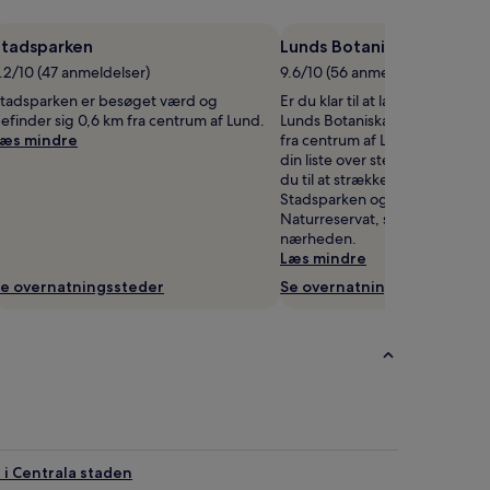
Stadsparken
Lunds Botaniska Trädgår
.2/10 (47 anmeldelser)
9.6/10 (56 anmeldelser)
tadsparken er besøget værd og
Er du klar til at lære lidt om lok
efinder sig 0,6 km fra centrum af Lund.
Lunds Botaniska Trädgården li
æs mindre
fra centrum af Lund og bør stå
din liste over steder at besøg
du til at strække benene? Tag ti
Stadsparken og Kungsmarken
Naturreservat, som begge finde
nærheden.
Læs mindre
e overnatningssteder
Se overnatningssteder
i Centrala staden