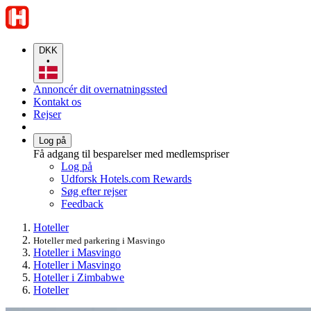
DKK
•
Annoncér dit overnatningssted
Kontakt os
Rejser
Log på
Få adgang til besparelser med medlemspriser
Log på
Udforsk Hotels.com Rewards
Søg efter rejser
Feedback
Hoteller
Hoteller med parkering i Masvingo
Hoteller i Masvingo
Hoteller i Masvingo
Hoteller i Zimbabwe
Hoteller