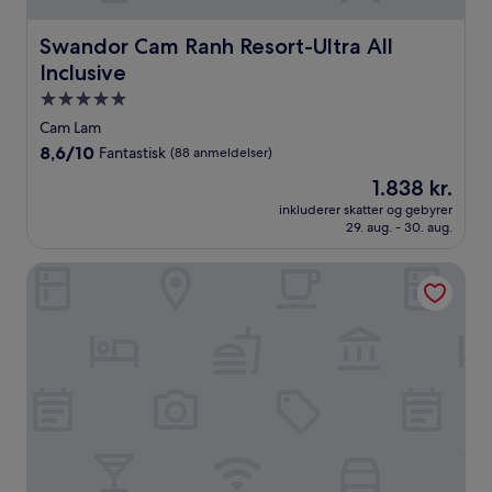
Swandor Cam Ranh Resort-Ultra All Inclusive
Swandor Cam Ranh Resort-Ultra All
Inclusive
5.0-
stjernet
Cam Lam
overnatningssted
8.6
8,6/10
Fantastisk
(88 anmeldelser)
ud
Prisen
1.838 kr.
af
er
10,
inkluderer skatter og gebyrer
1.838 kr.
29. aug. - 30. aug.
Fantastisk,
(88
anmeldelser)
Arena Jakovi Condotel