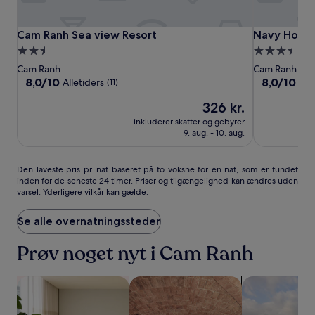
Cam
Cam
Navy
Cam Ranh Sea view Resort
Navy Hotel
Cam Ranh Sea view Resort
Navy Hotel
Ranh
Ranh
Hotel
2.5-
3.5-
Sea
Sea
Cam
stjernet
stjernet
Cam Ranh
Cam Ranh
view
view
Ranh
overnatningssted
overnatning
8.0
8.0
8,0/10
8,0/10
Alletiders
All
(11)
Resort
Resort
ud
ud
Prisen
326 kr.
af
af
er
10,
10,
inkluderer skatter og gebyrer
326 kr.
Alletiders,
Alletiders,
9. aug. - 10. aug.
(11)
(133)
Den
Den laveste pris pr. nat baseret på to voksne for én nat, som er fundet
inden for de seneste 24 timer. Priser og tilgængelighed kan ændres uden
laveste
varsel. Yderligere vilkår kan gælde.
pris
pr.
nat
Se alle overnatningssteder
baseret
på
Prøv noget nyt i Cam Ranh
to
voksne
Søg efter lejlighedshoteller
Søg efter overnatningssteder med s
Søg efter reso
for
én
nat,