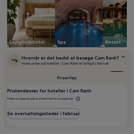
som
er
fundet
inden
for
de
seneste
24
Lejlighedshotel
Spa
Resort
timer.
Priser
og
Hvornår
Hvornår er det bedst at besøge Cam Ranh?
tilgængelighed
er
Vores priser på hoteller i Cam Ranh er billigst i februar
det
kan
bedst
ændres
at
Priser
Vejr
uden
besøge
varsel.
Cam
Yderligere
Pristendenser for hoteller i Cam Ranh
Ranh?
vilkår
Prisen er baseret på en enkelt nat for to rejsende
kan
gælde.
Se overnatningssteder i februar