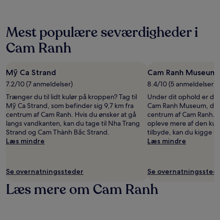
Mest populære seværdigheder i
Cam Ranh
Mỹ Ca Strand
Cam Ranh Museum
7.2/10 (7 anmeldelser)
8.4/10 (5 anmeldelser)
Trænger du til lidt kulør på kroppen? Tag til
Under dit ophold er de
Mỹ Ca Strand, som befinder sig 9,7 km fra
Cam Ranh Museum, der l
centrum af Cam Ranh. Hvis du ønsker at gå
centrum af Cam Ranh. H
langs vandkanten, kan du tage til Nha Trang
opleve mere af den kult
Strand og Cam Thành Bắc Strand.
tilbyde, kan du kigge f
Læs mindre
Læs mindre
Se overnatningssteder
Se overnatningssted
Læs mere om Cam Ranh