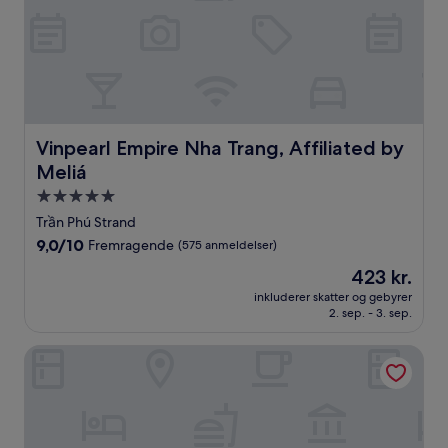
Vinpearl Empire Nha Trang, Affiliated by Meliá
Vinpearl Empire Nha Trang, Affiliated by
Meliá
5.0-
stjernet
Trần Phú Strand
overnatningssted
9.0
9,0/10
Fremragende
(575 anmeldelser)
ud
Prisen
423 kr.
af
er
10,
inkluderer skatter og gebyrer
423 kr.
2. sep. - 3. sep.
Fremragende,
(575
anmeldelser)
JW Marriott Cam Ranh Bay Resort & Spa