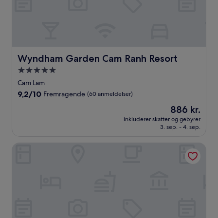
Wyndham Garden Cam Ranh Resort
Wyndham Garden Cam Ranh Resort
5.0-
stjernet
Cam Lam
overnatningssted
9.2
9,2/10
Fremragende
(60 anmeldelser)
ud
Prisen
886 kr.
af
er
10,
inkluderer skatter og gebyrer
886 kr.
3. sep. - 4. sep.
Fremragende,
(60
anmeldelser)
InterContinental Nha Trang by IHG