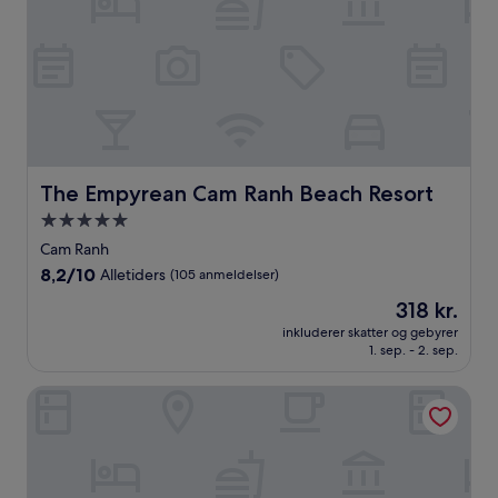
The Empyrean Cam Ranh Beach Resort
The Empyrean Cam Ranh Beach Resort
5.0-
stjernet
Cam Ranh
overnatningssted
8.2
8,2/10
Alletiders
(105 anmeldelser)
ud
Prisen
318 kr.
af
er
10,
inkluderer skatter og gebyrer
318 kr.
1. sep. - 2. sep.
Alletiders,
(105
anmeldelser)
Vinpearl Empire Nha Trang, Affiliated by Meliá