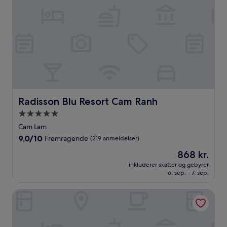
Radisson Blu Resort Cam Ranh
Radisson Blu Resort Cam Ranh
5.0-
stjernet
Cam Lam
overnatningssted
9.0
9,0/10
Fremragende
(219 anmeldelser)
ud
Prisen
868 kr.
af
er
10,
inkluderer skatter og gebyrer
868 kr.
6. sep. - 7. sep.
Fremragende,
(219
anmeldelser)
The Empyrean Cam Ranh Beach Resort