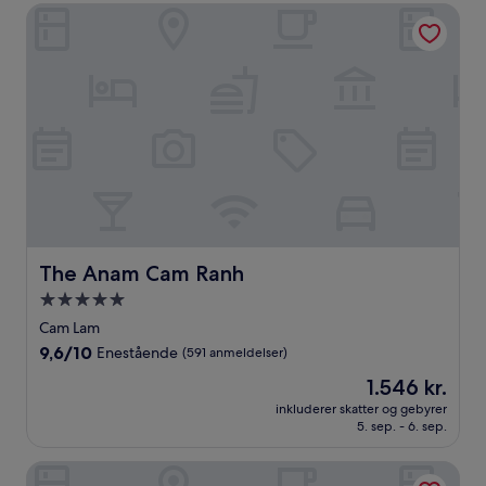
anmeldelser)
The Anam Cam Ranh
The Anam Cam Ranh
The Anam Cam Ranh
5.0-
stjernet
Cam Lam
overnatningssted
9.6
9,6/10
Enestående
(591 anmeldelser)
ud
Prisen
1.546 kr.
af
er
10,
inkluderer skatter og gebyrer
1.546 kr.
5. sep. - 6. sep.
Enestående,
(591
anmeldelser)
The Westin Resort & Spa Cam Ranh