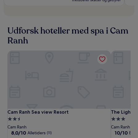
Udforsk hoteller med spa i Cam
Ranh
Cam Ranh Sea view Resort
The Light A
Cam
Cam
The
Cam Ranh Sea view Resort
The Light A
Cam Ranh Sea view Resort
The Light 
Ranh
Ranh
Light
2.5-
3.0-
Sea
Sea
Arena
stjernet
stjernet
Cam Ranh
Cam Ranh
view
view
Ocean
overnatningssted
overnatning
8.0
10.0
8,0/10
10/10
Alletiders
Ene
(11)
Resort
Resort
Tower
ud
ud