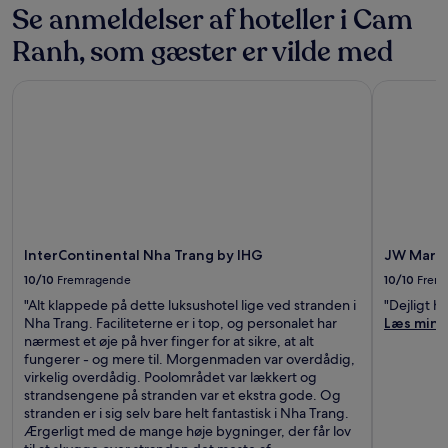
Se anmeldelser af hoteller i Cam
Ranh, som gæster er vilde med
InterContinental Nha Trang by IHG
JW Marrio
InterContinental Nha Trang by IHG
JW Marri
10/10
Fremragende
10/10
Frem
"Alt klappede på dette luksushotel lige ved stranden i
"Dejligt h
Nha Trang. Faciliteterne er i top, og personalet har
Læs mind
nærmest et øje på hver finger for at sikre, at alt
fungerer - og mere til. Morgenmaden var overdådig,
virkelig overdådig. Poolområdet var lækkert og
strandsengene på stranden var et ekstra gode. Og
stranden er i sig selv bare helt fantastisk i Nha Trang.
Ærgerligt med de mange høje bygninger, der får lov