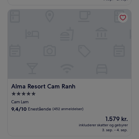
(617
anmeldelser)
Alma Resort Cam Ranh
Alma Resort Cam Ranh
Alma Resort Cam Ranh
5.0-
stjernet
Cam Lam
overnatningssted
9.4
9,4/10
Enestående
(452 anmeldelser)
ud
Prisen
1.579 kr.
af
er
10,
inkluderer skatter og gebyrer
1.579 kr.
3. sep. - 4. sep.
Enestående,
(452