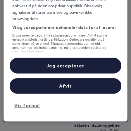
er
10,
inkluderer skatter og gebyrer
486 kr.
enhver tid på siden om privatlivspolitik. Disse valg
5. sep. - 6. sep.
Fremragende,
signaleres til vores partnere og påvirker ikke
(954
anmeldelser)
Fusion Resort Cam Ranh
browsingdata.
Vi og vores partnere behandler data for at levere:
Bruge præcise geografiske placeringsoplysninger. Aktivt scanne
enhedskarakteristika til identifikation. Opbevare og/eller tilgå
oplysninger på en enhed. Tilpasset annoncering og indhold,
annoncerings- og indholdsmåling, målgruppeundersøgelser og
udvikling af tjenester.
Liste over partnere (leverandører)
Jeg accepterer
Afvis
Fusion Resort Cam Ranh
Fusion Resort Cam Ranh
5.0-
stjernet
Cam Lam
Vis formål
overnatningssted
9.0
9,0/10
Fremragende
(617 anmeldelser)
ud
Prisen
1.969 kr.
af
er
10,
inkluderer skatter og gebyrer
1.969 kr.
1. sep. - 2. sep.
Fremragende,