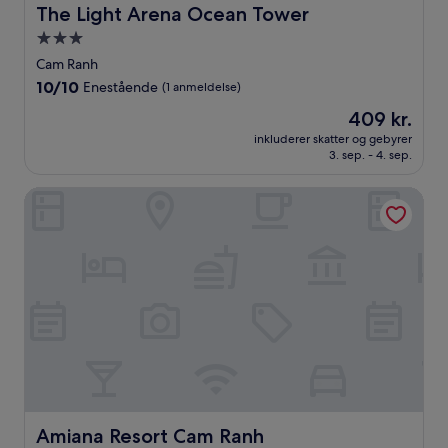
The Light Arena Ocean Tower
The Light Arena Ocean Tower
3.0-
stjernet
Cam Ranh
overnatningssted
10.0
10/10
Enestående
(1 anmeldelse)
ud
Prisen
409 kr.
af
er
10,
inkluderer skatter og gebyrer
409 kr.
3. sep. - 4. sep.
Enestående,
(1
anmeldelse)
Amiana Resort Cam Ranh
Amiana Resort Cam Ranh
Amiana Resort Cam Ranh