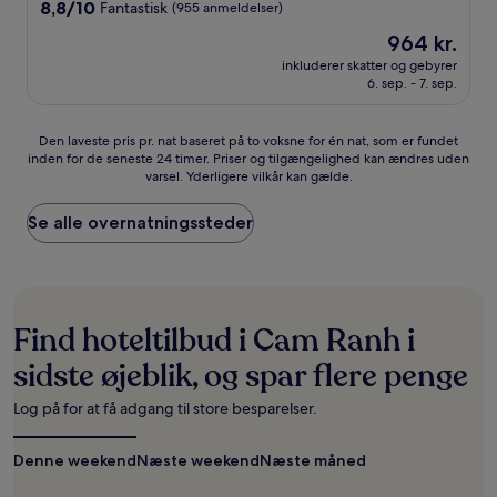
overnatningssted
8.8
8,8/10
Fantastisk
(955 anmeldelser)
ud
Prisen
964 kr.
af
er
10,
inkluderer skatter og gebyrer
964 kr.
6. sep. - 7. sep.
Fantastisk,
(955
anmeldelser)
Den
Den laveste pris pr. nat baseret på to voksne for én nat, som er fundet
inden for de seneste 24 timer. Priser og tilgængelighed kan ændres uden
laveste
varsel. Yderligere vilkår kan gælde.
pris
pr.
nat
Se alle overnatningssteder
baseret
på
to
voksne
for
Find hoteltilbud i Cam Ranh i
én
nat,
sidste øjeblik, og spar flere penge
som
er
Log på for at få adgang til store besparelser.
fundet
inden
Denne weekend
for
Næste weekend
Næste måned
de