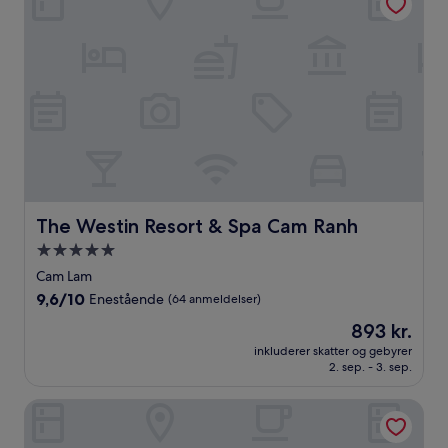
The Westin Resort & Spa Cam Ranh
The Westin Resort & Spa Cam Ranh
5.0-
stjernet
Cam Lam
overnatningssted
9.6
9,6/10
Enestående
(64 anmeldelser)
ud
Prisen
893 kr.
af
er
10,
inkluderer skatter og gebyrer
893 kr.
2. sep. - 3. sep.
Enestående,
(64
anmeldelser)
Radisson Blu Resort Cam Ranh