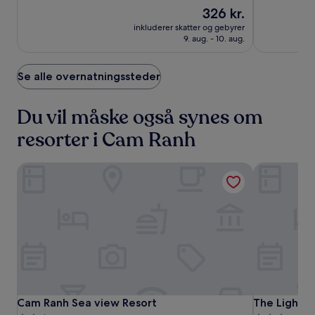
Prisen
326 kr.
af
af
er
10,
10,
inkluderer skatter og gebyrer
326 kr.
Alletiders,
Enestående
9. aug. - 10. aug.
(11)
(1)
Se alle overnatningssteder
Du vil måske også synes om
resorter i Cam Ranh
Cam Ranh Sea view Resort
The Light A
Cam
Cam
The
Cam Ranh Sea view Resort
The Light A
Cam Ranh Sea view Resort
The Light 