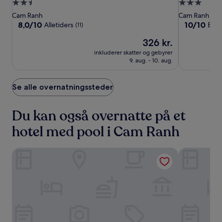
Ranh
Ranh
Light
2.5-
3.0-
Sea
Sea
Arena
stjernet
stjernet
Cam Ranh
Cam Ranh
view
view
Ocean
overnatningssted
overnatning
8.0
10.0
8,0/10
10/10
Alletiders
Ene
(11)
Resort
Resort
Tower
ud
ud
Prisen
326 kr.
af
af
er
10,
10,
inkluderer skatter og gebyrer
326 kr.
Alletiders,
Enestående
9. aug. - 10. aug.
(11)
(1)
Se alle overnatningssteder
Du kan også overnatte på et
hotel med pool i Cam Ranh
Cam Ranh Sea view Resort
Navy Hotel