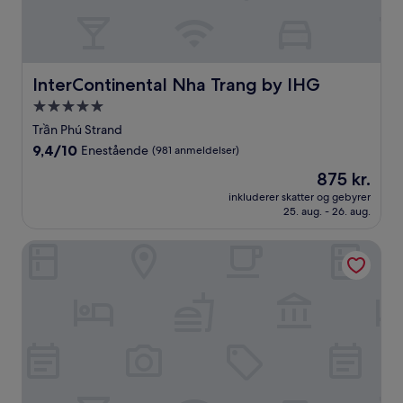
InterContinental Nha Trang by IHG
InterContinental Nha Trang by IHG
5.0-
stjernet
Trần Phú Strand
overnatningssted
9.4
9,4/10
Enestående
(981 anmeldelser)
ud
Prisen
875 kr.
af
er
10,
inkluderer skatter og gebyrer
875 kr.
25. aug. - 26. aug.
Enestående,
(981
anmeldelser)
Hese Pool Villas & Resort Cam Ranh