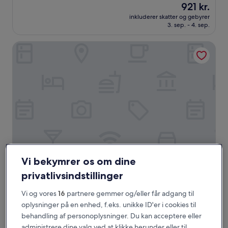
Prisen
921 kr.
af
er
10,
inkluderer skatter og gebyrer
921 kr.
3. sep. - 4. sep.
Fremragende,
(441
anmeldelser)
Vinpearl Beachfront Nha Trang
Vi bekymrer os om dine
Vinpearl Beachfront Nha Trang
Vinpearl Beachfront Nha Trang
privatlivsindstillinger
5.0-
stjernet
Trần Phú Strand
Vi og vores
16
partnere gemmer og/eller får adgang til
overnatningssted
9.0
9,0/10
oplysninger på en enhed, f.eks. unikke ID'er i cookies til
Fremragende
(954 anmeldelser)
ud
behandling af personoplysninger. Du kan acceptere eller
Prisen
486 kr.
af
administrere dine valg ved at klikke herunder eller til