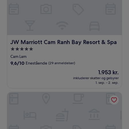
JW Marriott Cam Ranh Bay Resort & Spa
JW Marriott Cam Ranh Bay Resort & Spa
5.0-
stjernet
Cam Lam
overnatningssted
9.6
9,6/10
Enestående
(29 anmeldelser)
ud
Prisen
1.953 kr.
af
er
10,
inkluderer skatter og gebyrer
1.953 kr.
1. sep. - 2. sep.
Enestående,
(29
anmeldelser)
Wyndham Garden Cam Ranh Resort