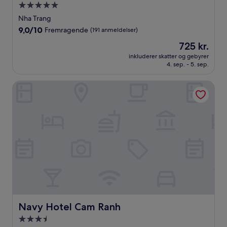
5.0-
stjernet
Nha Trang
overnatningssted
9.0
9,0/10
Fremragende
(191 anmeldelser)
ud
Prisen
725 kr.
af
er
10,
inkluderer skatter og gebyrer
725 kr.
4. sep. - 5. sep.
Fremragende,
(191
anmeldelser)
Navy Hotel Cam Ranh
Navy Hotel Cam Ranh
Navy Hotel Cam Ranh
3.5-