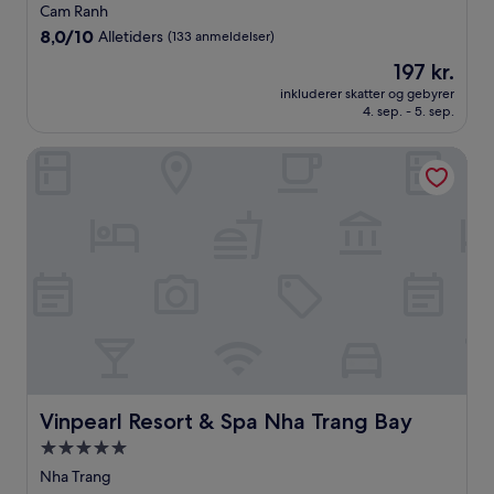
stjernet
Cam Ranh
overnatningssted
8.0
8,0/10
Alletiders
(133 anmeldelser)
ud
Prisen
197 kr.
af
er
10,
inkluderer skatter og gebyrer
197 kr.
4. sep. - 5. sep.
Alletiders,
(133
anmeldelser)
Vinpearl Resort & Spa Nha Trang Bay
Vinpearl Resort & Spa Nha Trang Bay
Vinpearl Resort & Spa Nha Trang Bay
5.0-
stjernet
Nha Trang