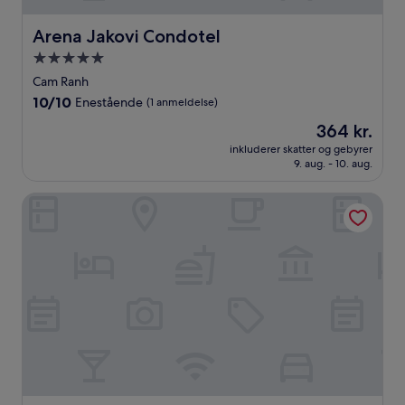
Arena Jakovi Condotel
Arena Jakovi Condotel
5.0-
stjernet
Cam Ranh
overnatningssted
10.0
10/10
Enestående
(1 anmeldelse)
ud
Prisen
364 kr.
af
er
10,
inkluderer skatter og gebyrer
364 kr.
9. aug. - 10. aug.
Enestående,
(1
anmeldelse)
The Light Arena Ocean Tower