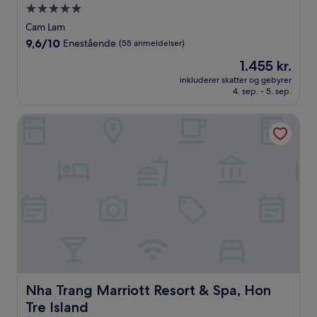
5.0-
stjernet
Cam Lam
overnatningssted
9.6
9,6/10
Enestående
(55 anmeldelser)
ud
Prisen
1.455 kr.
af
er
10,
inkluderer skatter og gebyrer
1.455 kr.
4. sep. - 5. sep.
Enestående,
(55
anmeldelser)
Nha Trang Marriott Resort & Spa, Hon Tre Island
Nha Trang Marriott Resort & Spa, Hon Tre Island
Nha Trang Marriott Resort & Spa, Hon
Tre Island