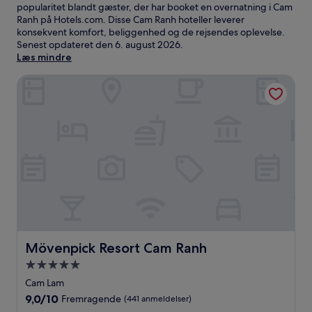
popularitet blandt gæster, der har booket en overnatning i Cam
Ranh på Hotels.com. Disse Cam Ranh hoteller leverer
konsekvent komfort, beliggenhed og de rejsendes oplevelse.
Senest opdateret den
6. august 2026
.
Læs mindre
Mövenpick Resort Cam Ranh
Mövenpick Resort Cam Ranh
Mövenpick Resort Cam Ranh
5.0-
stjernet
Cam Lam
overnatningssted
9.0
9,0/10
Fremragende
(441 anmeldelser)
ud