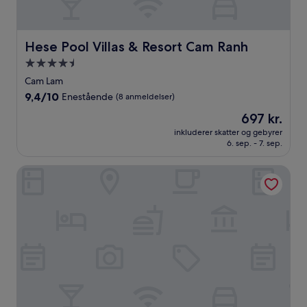
Hese Pool Villas & Resort Cam Ranh
Hese Pool Villas & Resort Cam Ranh
4.5-
stjernet
Cam Lam
overnatningssted
9.4
9,4/10
Enestående
(8 anmeldelser)
ud
Prisen
697 kr.
af
er
10,
inkluderer skatter og gebyrer
697 kr.
6. sep. - 7. sep.
Enestående,
(8
anmeldelser)
Swandor Cam Ranh Resort-Ultra All Inclusive