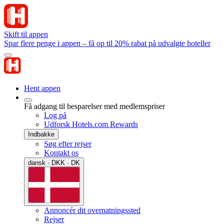
Skift til appen
Spar flere penge i appen – få op til 20% rabat på udvalgte hoteller
Hent appen
Få adgang til besparelser med medlemspriser
Log på
Udforsk Hotels.com Rewards
Indbakke
Søg efter rejser
Kontakt os
dansk · DKK · DK
Annoncér dit overnatningssted
Rejser