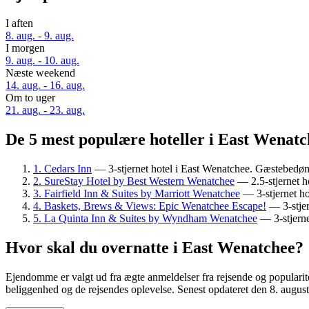
I aften
8. aug. - 9. aug.
I morgen
9. aug. - 10. aug.
Næste weekend
14. aug. - 16. aug.
Om to uger
21. aug. - 23. aug.
De 5 mest populære hoteller i East Wenatch
1. Cedars Inn
— 3-stjernet hotel i East Wenatchee. Gæstebedø
2. SureStay Hotel by Best Western Wenatchee
— 2.5-stjernet h
3. Fairfield Inn & Suites by Marriott Wenatchee
— 3-stjernet h
4. Baskets, Brews & Views: Epic Wenatchee Escape!
— 3-stjer
5. La Quinta Inn & Suites by Wyndham Wenatchee
— 3-stjerne
Hvor skal du overnatte i East Wenatchee?
Ejendomme er valgt ud fra ægte anmeldelser fra rejsende og popularit
beliggenhed og de rejsendes oplevelse. Senest opdateret den
8. augus