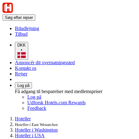
Søg efter rejser
Biludlejning
Tilbud
DKK
•
Annoncér dit overnatningssted
Kontakt os
Rejser
Log på
Få adgang til besparelser med medlemspriser
Log på
Udforsk Hotels.com Rewards
Feedback
Hoteller
Hoteller i East Wenatchee
Hoteller i Washington
Hoteller i USA