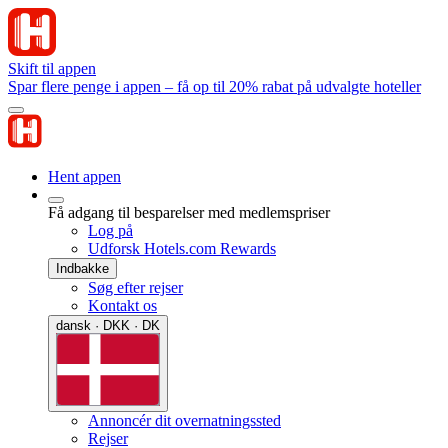
Skift til appen
Spar flere penge i appen – få op til 20% rabat på udvalgte hoteller
Hent appen
Få adgang til besparelser med medlemspriser
Log på
Udforsk Hotels.com Rewards
Indbakke
Søg efter rejser
Kontakt os
dansk · DKK · DK
Annoncér dit overnatningssted
Rejser