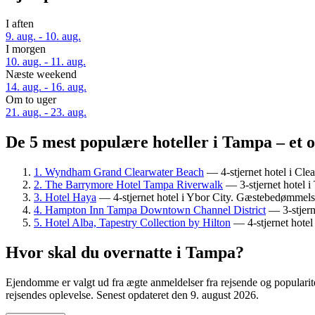
I aften
9. aug. - 10. aug.
I morgen
10. aug. - 11. aug.
Næste weekend
14. aug. - 16. aug.
Om to uger
21. aug. - 23. aug.
De 5 mest populære hoteller i Tampa – et 
1. Wyndham Grand Clearwater Beach
— 4-stjernet hotel i Cl
2. The Barrymore Hotel Tampa Riverwalk
— 3-stjernet hotel 
3. Hotel Haya
— 4-stjernet hotel i Ybor City. Gæstebedømmels
4. Hampton Inn Tampa Downtown Channel District
— 3-stjern
5. Hotel Alba, Tapestry Collection by Hilton
— 4-stjernet hotel
Hvor skal du overnatte i Tampa?
Ejendomme er valgt ud fra ægte anmeldelser fra rejsende og popularit
rejsendes oplevelse. Senest opdateret den
9. august 2026
.