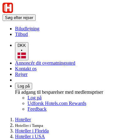
Søg efter rejser
Biludlejning
Tilbud
DKK
•
Annoncér dit overnatningssted
Kontakt os
Rejser
Log på
Få adgang til besparelser med medlemspriser
Log på
Udforsk Hotels.com Rewards
Feedback
Hoteller
Hoteller i Tampa
Hoteller i Florida
Hoteller i USA