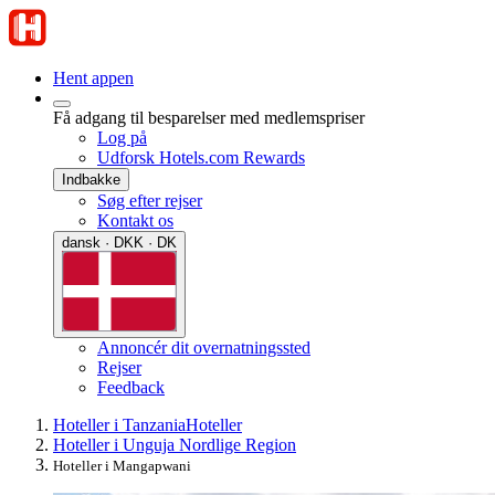
Hent appen
Få adgang til besparelser med medlemspriser
Log på
Udforsk Hotels.com Rewards
Indbakke
Søg efter rejser
Kontakt os
dansk · DKK · DK
Annoncér dit overnatningssted
Rejser
Feedback
Hoteller i Tanzania
Hoteller
Hoteller i Unguja Nordlige Region
Hoteller i Mangapwani