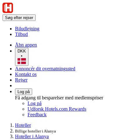
Søg efter rejser
Biludlejning
Tilbud
Åbn appen
DKK
•
Annoncér dit overnatningssted
Kontakt os
Rejser
Log på
Få adgang til besparelser med medlemspriser
Log på
Udforsk Hotels.com Rewards
Feedback
Hoteller
Billige hoteller i Alanya
Hoteller i Alanya