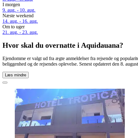
I morgen
9. aug. - 10. aug.
Næste weekend
14. aug. - 16. aug.
Om to uger
21. aug. - 23. aug.
Hvor skal du overnatte i Aquidauana?
Ejendomme er valgt ud fra ægte anmeldelser fra rejsende og popularit
beliggenhed og de rejsendes oplevelse. Senest opdateret den
8. augus
Læs mindre