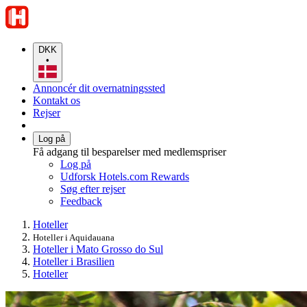
DKK
•
Annoncér dit overnatningssted
Kontakt os
Rejser
Log på
Få adgang til besparelser med medlemspriser
Log på
Udforsk Hotels.com Rewards
Søg efter rejser
Feedback
Hoteller
Hoteller i Aquidauana
Hoteller i Mato Grosso do Sul
Hoteller i Brasilien
Hoteller