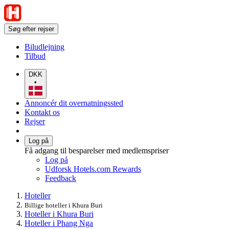
Søg efter rejser
Biludlejning
Tilbud
DKK
•
Annoncér dit overnatningssted
Kontakt os
Rejser
Log på
Få adgang til besparelser med medlemspriser
Log på
Udforsk Hotels.com Rewards
Feedback
Hoteller
Billige hoteller i Khura Buri
Hoteller i Khura Buri
Hoteller i Phang Nga