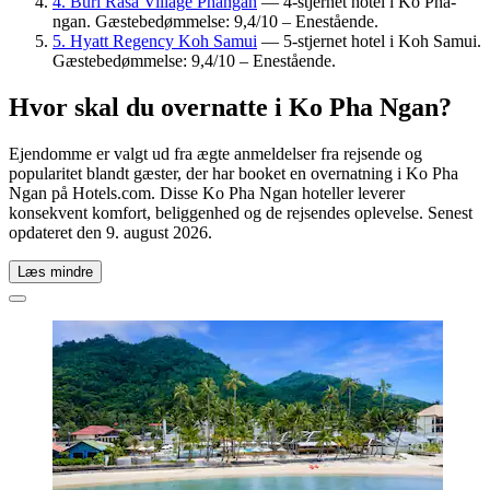
4. Buri Rasa Village Phangan
— 4-stjernet hotel i Ko Pha-
ngan. Gæstebedømmelse: 9,4/10 – Enestående.
5. Hyatt Regency Koh Samui
— 5-stjernet hotel i Koh Samui.
Gæstebedømmelse: 9,4/10 – Enestående.
Hvor skal du overnatte i Ko Pha Ngan?
Ejendomme er valgt ud fra ægte anmeldelser fra rejsende og
popularitet blandt gæster, der har booket en overnatning i Ko Pha
Ngan på Hotels.com. Disse Ko Pha Ngan hoteller leverer
konsekvent komfort, beliggenhed og de rejsendes oplevelse. Senest
opdateret den
9. august 2026
.
Læs mindre