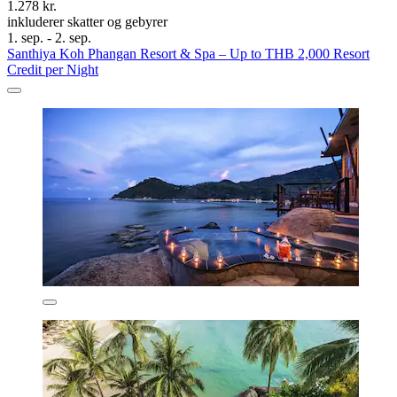
1.278 kr.
inkluderer skatter og gebyrer
1. sep. - 2. sep.
Santhiya Koh Phangan Resort & Spa – Up to THB 2,000 Resort
Credit per Night