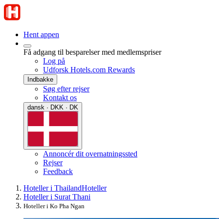
Hent appen
Få adgang til besparelser med medlemspriser
Log på
Udforsk Hotels.com Rewards
Indbakke
Søg efter rejser
Kontakt os
dansk · DKK · DK
Annoncér dit overnatningssted
Rejser
Feedback
Hoteller i Thailand
Hoteller
Hoteller i Surat Thani
Hoteller i Ko Pha Ngan