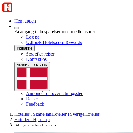
Hent appen
Få adgang til besparelser med medlemspriser
Log på
Udforsk Hotels.com Rewards
Indbakke
Søg efter rejser
Kontakt os
dansk · DKK · DK
Annoncér dit overnatningssted
Rejser
Feedback
Hoteller i Skåne län
Hoteller i Sverige
Hoteller
Hoteller i Hjärnarp
Billige hoteller i Hjärnarp