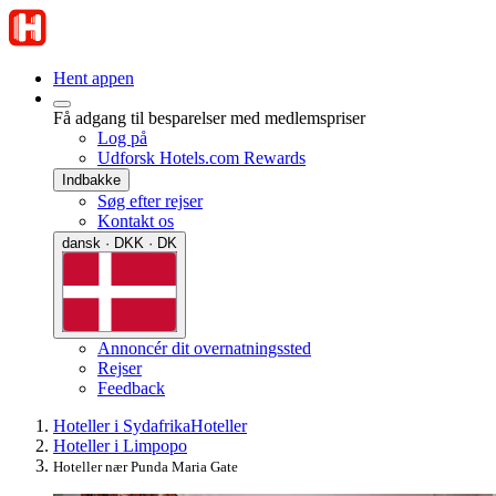
Hent appen
Få adgang til besparelser med medlemspriser
Log på
Udforsk Hotels.com Rewards
Indbakke
Søg efter rejser
Kontakt os
dansk · DKK · DK
Annoncér dit overnatningssted
Rejser
Feedback
Hoteller i Sydafrika
Hoteller
Hoteller i Limpopo
Hoteller nær Punda Maria Gate