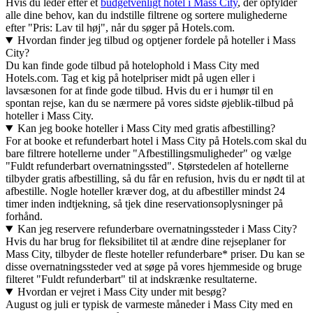
Hvis du leder efter et
budgetvenligt hotel i Mass City
, der opfylder
alle dine behov, kan du indstille filtrene og sortere mulighederne
efter "Pris: Lav til høj", når du søger på Hotels.com.
Hvordan finder jeg tilbud og optjener fordele på hoteller i Mass
City?
Du kan finde gode tilbud på hotelophold i Mass City med
Hotels.com. Tag et kig på hotelpriser midt på ugen eller i
lavsæsonen for at finde gode tilbud. Hvis du er i humør til en
spontan rejse, kan du se nærmere på vores sidste øjeblik-tilbud på
hoteller i Mass City.
Kan jeg booke hoteller i Mass City med gratis afbestilling?
For at booke et refunderbart hotel i Mass City på Hotels.com skal du
bare filtrere hotellerne under "Afbestillingsmuligheder" og vælge
"Fuldt refunderbart overnatningssted". Størstedelen af hotellerne
tilbyder gratis afbestilling, så du får en refusion, hvis du er nødt til at
afbestille. Nogle hoteller kræver dog, at du afbestiller mindst 24
timer inden indtjekning, så tjek dine reservationsoplysninger på
forhånd.
Kan jeg reservere refunderbare overnatningssteder i Mass City?
Hvis du har brug for fleksibilitet til at ændre dine rejseplaner for
Mass City, tilbyder de fleste hoteller refunderbare* priser. Du kan se
disse overnatningssteder ved at søge på vores hjemmeside og bruge
filteret "Fuldt refunderbart" til at indskrænke resultaterne.
Hvordan er vejret i Mass City under mit besøg?
August og juli er typisk de varmeste måneder i Mass City med en