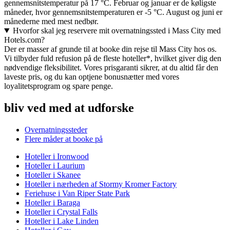
gennemsnitstemperatur på 17 °C. Februar og januar er de køligste
måneder, hvor gennemsnitstemperaturen er -5 °C. August og juni er
månederne med mest nedbør.
Hvorfor skal jeg reservere mit overnatningssted i Mass City med
Hotels.com?
Der er masser af grunde til at booke din rejse til Mass City hos os.
Vi tilbyder fuld refusion på de fleste hoteller*, hvilket giver dig den
nødvendige fleksibilitet. Vores prisgaranti sikrer, at du altid får den
laveste pris, og du kan optjene bonusnætter med vores
loyalitetsprogram og spare penge.
bliv ved med at udforske
Overnatningssteder
Flere måder at booke på
Hoteller i Ironwood
Hoteller i Laurium
Hoteller i Skanee
Hoteller i nærheden af Stormy Kromer Factory
Feriehuse i Van Riper State Park
Hoteller i Baraga
Hoteller i Crystal Falls
Hoteller i Lake Linden