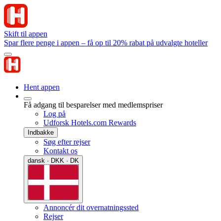
Skift til appen
Spar flere penge i appen – få op til 20% rabat på udvalgte hoteller
Hent appen
Få adgang til besparelser med medlemspriser
Log på
Udforsk Hotels.com Rewards
Indbakke
Søg efter rejser
Kontakt os
dansk · DKK · DK
Annoncér dit overnatningssted
Rejser