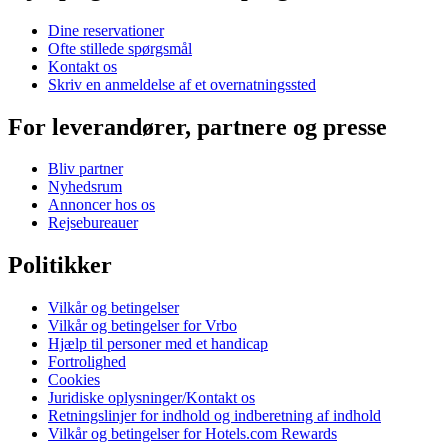
Dine reservationer
Ofte stillede spørgsmål
Kontakt os
Skriv en anmeldelse af et overnatningssted
For leverandører, partnere og presse
Bliv partner
Nyhedsrum
Annoncer hos os
Rejsebureauer
Politikker
Vilkår og betingelser
Vilkår og betingelser for Vrbo
Hjælp til personer med et handicap
Fortrolighed
Cookies
Juridiske oplysninger/Kontakt os
Retningslinjer for indhold og indberetning af indhold
Vilkår og betingelser for Hotels.com Rewards