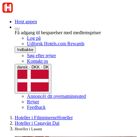
Hent appen
Få adgang til besparelser med medlemspriser
Log på
Udforsk Hotels.com Rewards
Indbakke
Søg efter rejser
Kontakt os
dansk · DKK · DK
Annoncér dit overnatningssted
Rejser
Feedback
Hoteller i Filippinerne
Hoteller
Hoteller i Cagayán Dal
Hoteller i Lasam