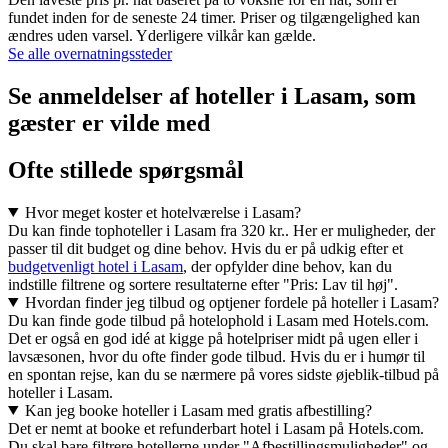
fundet inden for de seneste 24 timer. Priser og tilgængelighed kan
ændres uden varsel. Yderligere vilkår kan gælde.
Se alle overnatningssteder
Se anmeldelser af hoteller i Lasam, som
gæster er vilde med
Ofte stillede spørgsmål
Hvor meget koster et hotelværelse i Lasam?
Du kan finde tophoteller i Lasam fra 320 kr.. Her er muligheder, der
passer til dit budget og dine behov. Hvis du er på udkig efter et
budgetvenligt hotel i Lasam
, der opfylder dine behov, kan du
indstille filtrene og sortere resultaterne efter "Pris: Lav til høj".
Hvordan finder jeg tilbud og optjener fordele på hoteller i Lasam?
Du kan finde gode tilbud på hotelophold i Lasam med Hotels.com.
Det er også en god idé at kigge på hotelpriser midt på ugen eller i
lavsæsonen, hvor du ofte finder gode tilbud. Hvis du er i humør til
en spontan rejse, kan du se nærmere på vores sidste øjeblik-tilbud på
hoteller i Lasam.
Kan jeg booke hoteller i Lasam med gratis afbestilling?
Det er nemt at booke et refunderbart hotel i Lasam på Hotels.com.
Du skal bare filtrere hotellerne under "Afbestillingsmuligheder" og