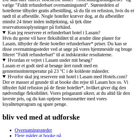
vælge "Fuldt refunderbart overnatningssted". Størstedelen af
hotellerne tilbyder gratis afbestilling, så du får en refusion, hvis du er
nødt til at afbestille. Nogle hoteller kræver dog, at du afbestiller
mindst 24 timer inden indtjekning, så tjek dine
reservationsoplysninger på forhånd.
Kan jeg reservere et refunderbart hotel i Lasam?
Hvis du gerne vil have fleksibilitet til at ændre dine planer for
Lasam, tilbyder de fleste hoteller refunderbare* priser. Du kan se
disse overnatningssteder ved at søge på vores hjemmeside og bruge
filteret "Fuldt refunderbart" til at indskrænke resultaterne.
Hvordan er vejret i Lasam under mit besøg?
Lasam er et godt sted at besøge året rundt med en
gennemsnitstemperatur på 23 °C i de koldeste måneder.
Hvorfor skal jeg reservere mit hotel i Lasam med Hotels.com?
Der er masser af grunde til at booke din rejse til Lasam hos os. Vi
tilbyder fuld refusion på de fleste hoteller*, hvilket giver dig den
nødvendige fleksibilitet. Vores prisgaranti sikrer, at du altid får den
laveste pris, og du kan optjene bonusnætter med vores
loyalitetsprogram og spare penge.
bliv ved med at udforske
Overnatningssteder
Flere måder at booke på