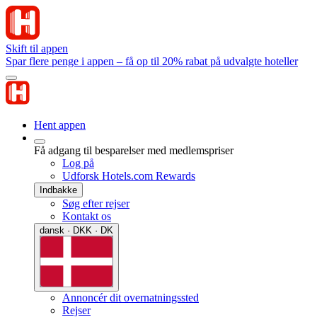
Skift til appen
Spar flere penge i appen – få op til 20% rabat på udvalgte hoteller
Hent appen
Få adgang til besparelser med medlemspriser
Log på
Udforsk Hotels.com Rewards
Indbakke
Søg efter rejser
Kontakt os
dansk · DKK · DK
Annoncér dit overnatningssted
Rejser