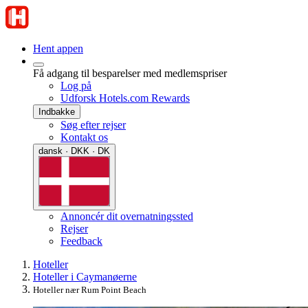
Hent appen
Få adgang til besparelser med medlemspriser
Log på
Udforsk Hotels.com Rewards
Indbakke
Søg efter rejser
Kontakt os
dansk · DKK · DK
Annoncér dit overnatningssted
Rejser
Feedback
Hoteller
Hoteller i Caymanøerne
Hoteller nær Rum Point Beach