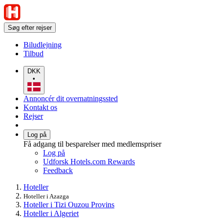
Søg efter rejser
Biludlejning
Tilbud
DKK
•
Annoncér dit overnatningssted
Kontakt os
Rejser
Log på
Få adgang til besparelser med medlemspriser
Log på
Udforsk Hotels.com Rewards
Feedback
Hoteller
Hoteller i Azazga
Hoteller i Tizi Ouzou Provins
Hoteller i Algeriet