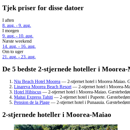
Tjek priser for disse datoer
I aften
8. aug. - 9. aug.
I morgen
9. aug. - 10. aug.
Næste weekend
14. aug. - 16. aug.
Om to uger
21. aug. - 23. aug.
De 5 bedste 2-stjernede hoteller i Moorea-
Niu Beach Hotel Moorea
— 2-stjernet hotel i Moorea-Maiao. 
Linareva Moorea Beach Resort
— 2-stjernet hotel i Moorea-M
Hotel Hibiscus
— 2-stjernet hotel i Moorea-Maiao. Gæstebedømm
Maitai Express Tahiti
— 2-stjernet hotel i Papeete. Gæstebedø
Pension de la Plage
— 2-stjernet hotel i Punaauia. Gæstebedømm
2-stjernede hoteller i Moorea-Maiao