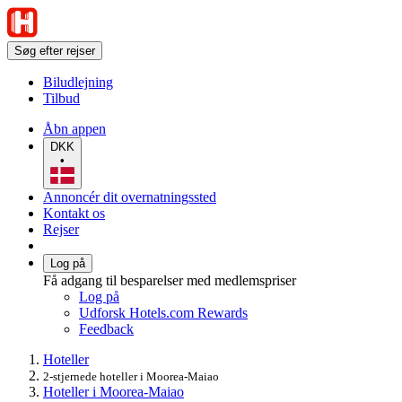
Søg efter rejser
Biludlejning
Tilbud
Åbn appen
DKK
•
Annoncér dit overnatningssted
Kontakt os
Rejser
Log på
Få adgang til besparelser med medlemspriser
Log på
Udforsk Hotels.com Rewards
Feedback
Hoteller
2-stjernede hoteller i Moorea-Maiao
Hoteller i Moorea-Maiao