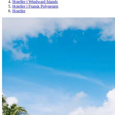
Hoteller i Windward Islands
Hoteller i Fransk Polynesien
Hoteller