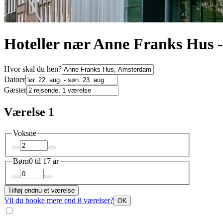
Hoteller nær Anne Franks Hus
Hvor skal du hen?
Datoer
Gæster
Værelse 1
Voksne
Børn
0 til 17 år
Tilføj endnu et værelse
Vil du booke mere end 8 værelser?
OK