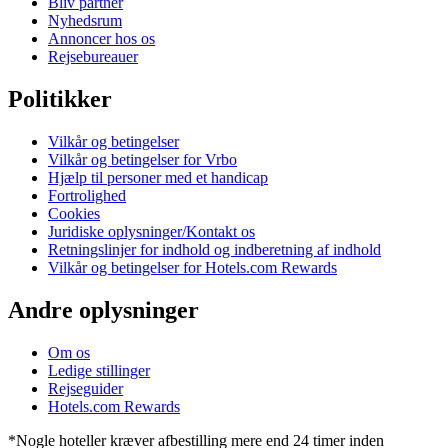
Bliv partner
Nyhedsrum
Annoncer hos os
Rejsebureauer
Politikker
Vilkår og betingelser
Vilkår og betingelser for Vrbo
Hjælp til personer med et handicap
Fortrolighed
Cookies
Juridiske oplysninger/Kontakt os
Retningslinjer for indhold og indberetning af indhold
Vilkår og betingelser for Hotels.com Rewards
Andre oplysninger
Om os
Ledige stillinger
Rejseguider
Hotels.com Rewards
*Nogle hoteller kræver afbestilling mere end 24 timer inden