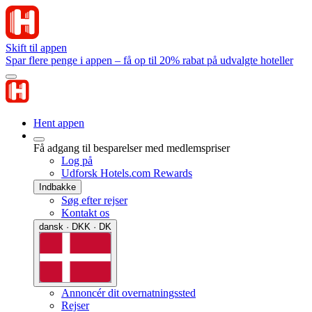
Skift til appen
Spar flere penge i appen – få op til 20% rabat på udvalgte hoteller
Hent appen
Få adgang til besparelser med medlemspriser
Log på
Udforsk Hotels.com Rewards
Indbakke
Søg efter rejser
Kontakt os
dansk · DKK · DK
Annoncér dit overnatningssted
Rejser