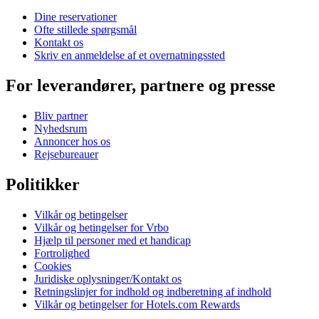
Dine reservationer
Ofte stillede spørgsmål
Kontakt os
Skriv en anmeldelse af et overnatningssted
For leverandører, partnere og presse
Bliv partner
Nyhedsrum
Annoncer hos os
Rejsebureauer
Politikker
Vilkår og betingelser
Vilkår og betingelser for Vrbo
Hjælp til personer med et handicap
Fortrolighed
Cookies
Juridiske oplysninger/Kontakt os
Retningslinjer for indhold og indberetning af indhold
Vilkår og betingelser for Hotels.com Rewards