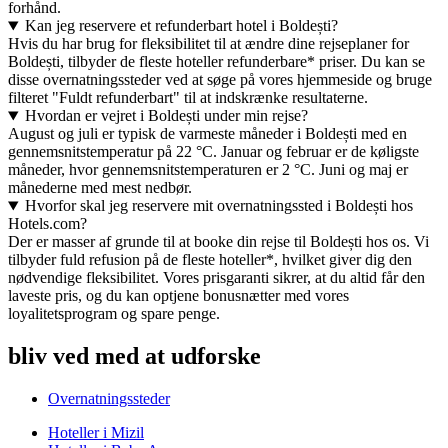
forhånd.
Kan jeg reservere et refunderbart hotel i Boldești?
Hvis du har brug for fleksibilitet til at ændre dine rejseplaner for
Boldești, tilbyder de fleste hoteller refunderbare* priser. Du kan se
disse overnatningssteder ved at søge på vores hjemmeside og bruge
filteret "Fuldt refunderbart" til at indskrænke resultaterne.
Hvordan er vejret i Boldești under min rejse?
August og juli er typisk de varmeste måneder i Boldești med en
gennemsnitstemperatur på 22 °C. Januar og februar er de køligste
måneder, hvor gennemsnitstemperaturen er 2 °C. Juni og maj er
månederne med mest nedbør.
Hvorfor skal jeg reservere mit overnatningssted i Boldești hos
Hotels.com?
Der er masser af grunde til at booke din rejse til Boldești hos os. Vi
tilbyder fuld refusion på de fleste hoteller*, hvilket giver dig den
nødvendige fleksibilitet. Vores prisgaranti sikrer, at du altid får den
laveste pris, og du kan optjene bonusnætter med vores
loyalitetsprogram og spare penge.
bliv ved med at udforske
Overnatningssteder
Hoteller i Mizil