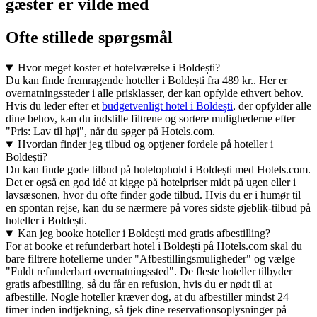
gæster er vilde med
Ofte stillede spørgsmål
Hvor meget koster et hotelværelse i Boldești?
Du kan finde fremragende hoteller i Boldești fra 489 kr.. Her er
overnatningssteder i alle prisklasser, der kan opfylde ethvert behov.
Hvis du leder efter et
budgetvenligt hotel i Boldești
, der opfylder alle
dine behov, kan du indstille filtrene og sortere mulighederne efter
"Pris: Lav til høj", når du søger på Hotels.com.
Hvordan finder jeg tilbud og optjener fordele på hoteller i
Boldești?
Du kan finde gode tilbud på hotelophold i Boldești med Hotels.com.
Det er også en god idé at kigge på hotelpriser midt på ugen eller i
lavsæsonen, hvor du ofte finder gode tilbud. Hvis du er i humør til
en spontan rejse, kan du se nærmere på vores sidste øjeblik-tilbud på
hoteller i Boldești.
Kan jeg booke hoteller i Boldești med gratis afbestilling?
For at booke et refunderbart hotel i Boldești på Hotels.com skal du
bare filtrere hotellerne under "Afbestillingsmuligheder" og vælge
"Fuldt refunderbart overnatningssted". De fleste hoteller tilbyder
gratis afbestilling, så du får en refusion, hvis du er nødt til at
afbestille. Nogle hoteller kræver dog, at du afbestiller mindst 24
timer inden indtjekning, så tjek dine reservationsoplysninger på