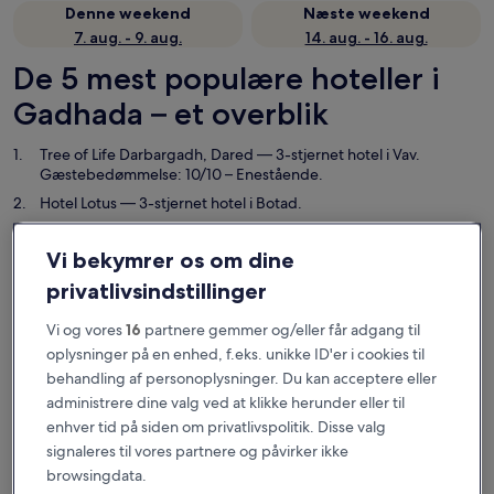
Denne weekend
Næste weekend
7. aug. - 9. aug.
14. aug. - 16. aug.
De 5 mest populære hoteller i
Gadhada – et overblik
Tree of Life Darbargadh, Dared
— 3-stjernet hotel i Vav.
Gæstebedømmelse: 10/10 – Enestående.
Hotel Lotus
— 3-stjernet hotel i Botad.
Hotel Kesharinandan
— 2-stjernet hotel i Barwala.
Gæstebedømmelse: 10/10 – Enestående.
Vi bekymrer os om dine
Hotel Sunrise
— 3-stjernet hotel i Jasdan.
privatlivsindstillinger
Lords SKD Resort Salangpur
— 3-stjernet hotel i Barwala.
Vi og vores
16
partnere gemmer og/eller får adgang til
Hvor skal du overnatte i
oplysninger på en enhed, f.eks. unikke ID'er i cookies til
Gadhada?
behandling af personoplysninger. Du kan acceptere eller
administrere dine valg ved at klikke herunder eller til
Ejendomme er valgt ud fra ægte anmeldelser fra rejsende og
enhver tid på siden om privatlivspolitik. Disse valg
popularitet blandt gæster, der har booket en overnatning i
signaleres til vores partnere og påvirker ikke
Gadhada på Hotels.com. Disse Gadhada hoteller leverer
browsingdata.
konsekvent komfort, beliggenhed og de rejsendes oplevelse.