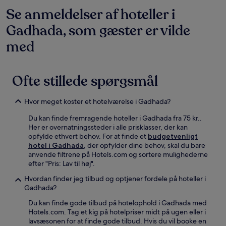
inden
Se anmeldelser af hoteller i
for
Gadhada, som gæster er vilde
de
seneste
med
24
timer.
Priser
og
Ofte stillede spørgsmål
tilgængelighed
kan
ændres
Hvor meget koster et hotelværelse i Gadhada?
uden
varsel.
Du kan finde fremragende hoteller i Gadhada fra 75 kr..
Yderligere
Her er overnatningssteder i alle prisklasser, der kan
vilkår
opfylde ethvert behov. For at finde et
budgetvenligt
kan
hotel i Gadhada
, der opfylder dine behov, skal du bare
gælde.
anvende filtrene på Hotels.com og sortere mulighederne
efter "Pris: Lav til høj".
Hvordan finder jeg tilbud og optjener fordele på hoteller i
Gadhada?
Du kan finde gode tilbud på hotelophold i Gadhada med
Hotels.com. Tag et kig på hotelpriser midt på ugen eller i
lavsæsonen for at finde gode tilbud. Hvis du vil booke en