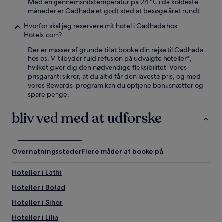
Med en gennemsnitstemperatur på 24 °C i de koldeste
måneder er Gadhada et godt sted at besøge året rundt.
Hvorfor skal jeg reservere mit hotel i Gadhada hos
Hotels.com?
Der er masser af grunde til at booke din rejse til Gadhada
hos os. Vi tilbyder fuld refusion på udvalgte hoteller*,
hvilket giver dig den nødvendige fleksibilitet. Vores
prisgaranti sikrer, at du altid får den laveste pris, og med
vores Rewards-program kan du optjene bonusnætter og
spare penge.
bliv ved med at udforske
Overnatningssteder
Flere måder at booke på
Hoteller i Lathi
Hoteller i Botad
Hoteller i Sihor
Hoteller i Lilia