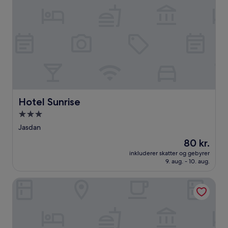
Hotel Sunrise
Hotel Sunrise
3.0-
stjernet
Jasdan
overnatningssted
Prisen
80 kr.
er
inkluderer skatter og gebyrer
80 kr.
9. aug. - 10. aug.
Lords SKD Resort Salangpur