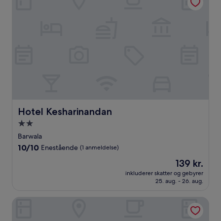
Hotel Kesharinandan
Hotel Kesharinandan
2.0-
stjernet
Barwala
overnatningssted
10.0
10/10
Enestående
(1 anmeldelse)
ud
Prisen
139 kr.
af
er
10,
inkluderer skatter og gebyrer
139 kr.
25. aug. - 26. aug.
Enestående,
(1
anmeldelse)
Hotel Sunrise