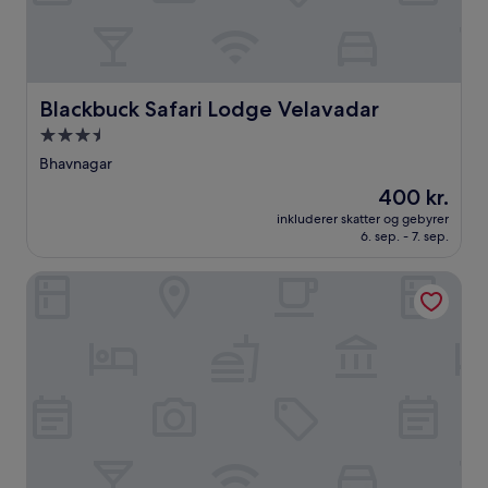
Blackbuck Safari Lodge Velavadar
Blackbuck Safari Lodge Velavadar
3.5-
stjernet
Bhavnagar
overnatningssted
Prisen
400 kr.
er
inkluderer skatter og gebyrer
400 kr.
6. sep. - 7. sep.
Jainsite