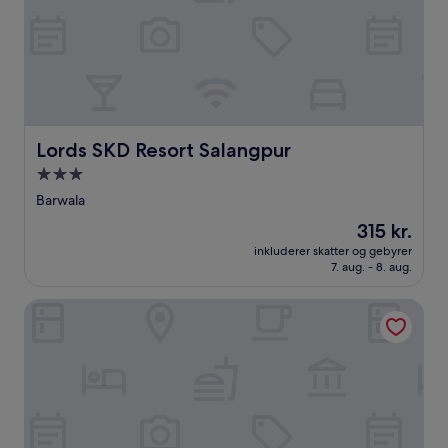
Lords SKD Resort Salangpur
Lords SKD Resort Salangpur
3.0-
stjernet
Barwala
overnatningssted
Prisen
315 kr.
er
inkluderer skatter og gebyrer
315 kr.
7. aug. - 8. aug.
Blackbuck Safari Lodge Velavadar