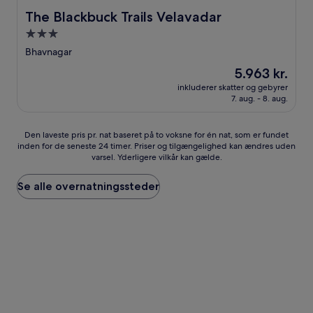
The Blackbuck Trails Velavadar
The Blackbuck Trails Velavadar
3.0-
stjernet
Bhavnagar
overnatningssted
Prisen
5.963 kr.
er
inkluderer skatter og gebyrer
5.963 kr.
7. aug. - 8. aug.
Den
Den laveste pris pr. nat baseret på to voksne for én nat, som er fundet
inden for de seneste 24 timer. Priser og tilgængelighed kan ændres uden
laveste
varsel. Yderligere vilkår kan gælde.
pris
pr.
nat
Se alle overnatningssteder
baseret
på
to
voksne
for
én
nat,
som
er
fundet