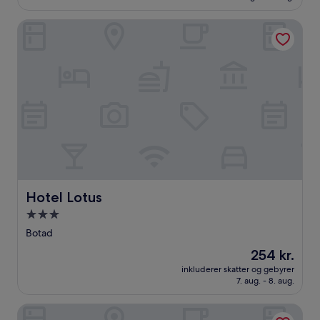
(2
anmeldelser)
Hotel Lotus
Hotel Lotus
Hotel Lotus
3.0-
stjernet
Botad
overnatningssted
Prisen
254 kr.
er
inkluderer skatter og gebyrer
254 kr.
7. aug. - 8. aug.
Hotel Kesharinandan