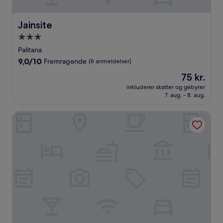
Jainsite
Jainsite
3.0-
stjernet
Palitana
overnatningssted
9.0
9,0/10
Fremragende
(8 anmeldelser)
ud
Prisen
75 kr.
af
er
10,
inkluderer skatter og gebyrer
75 kr.
7. aug. - 8. aug.
Fremragende,
(8
anmeldelser)
The Blackbuck Trails Velavadar