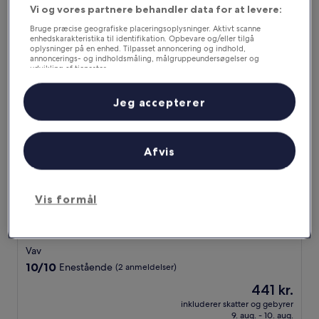
Senest opdateret den
6. august 2026
.
Vi og vores partnere behandler data for at levere:
Læs mindre
Bruge præcise geografiske placeringsoplysninger. Aktivt scanne
enhedskarakteristika til identifikation. Opbevare og/eller tilgå
Tree of Life Darbargadh, Dared
oplysninger på en enhed. Tilpasset annoncering og indhold,
annoncerings- og indholdsmåling, målgruppeundersøgelser og
udvikling af tjenester.
Liste over partnere (leverandører)
Jeg accepterer
Afvis
Vis formål
Tree of Life Darbargadh, Dared
Tree of Life Darbargadh, Dared
3.0-
stjernet
Vav
overnatningssted
10.0
10/10
Enestående
(2 anmeldelser)
ud
Prisen
441 kr.
af
er
10,
inkluderer skatter og gebyrer
441 kr.
9. aug. - 10. aug.
Enestående,