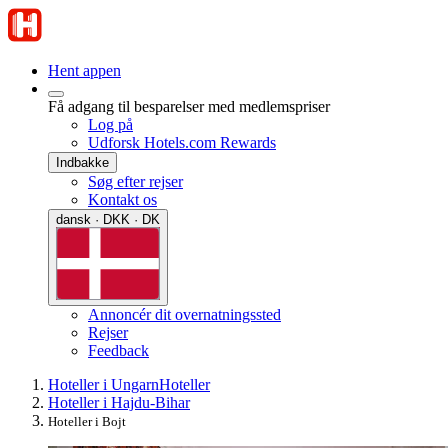
Hent appen
Få adgang til besparelser med medlemspriser
Log på
Udforsk Hotels.com Rewards
Indbakke
Søg efter rejser
Kontakt os
dansk · DKK · DK
Annoncér dit overnatningssted
Rejser
Feedback
Hoteller i Ungarn
Hoteller
Hoteller i Hajdu-Bihar
Hoteller i Bojt