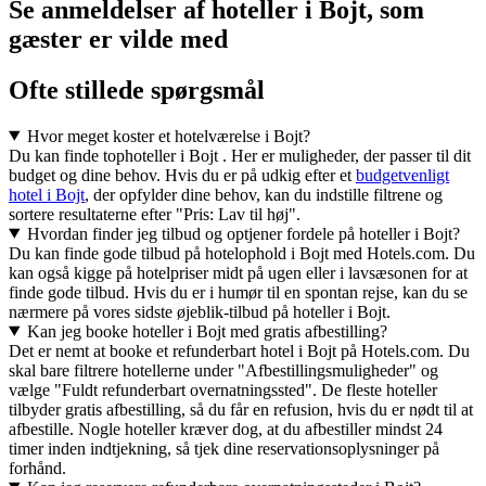
Se anmeldelser af hoteller i Bojt, som
gæster er vilde med
Ofte stillede spørgsmål
Hvor meget koster et hotelværelse i Bojt?
Du kan finde tophoteller i Bojt . Her er muligheder, der passer til dit
budget og dine behov. Hvis du er på udkig efter et
budgetvenligt
hotel i Bojt
, der opfylder dine behov, kan du indstille filtrene og
sortere resultaterne efter "Pris: Lav til høj".
Hvordan finder jeg tilbud og optjener fordele på hoteller i Bojt?
Du kan finde gode tilbud på hotelophold i Bojt med Hotels.com. Du
kan også kigge på hotelpriser midt på ugen eller i lavsæsonen for at
finde gode tilbud. Hvis du er i humør til en spontan rejse, kan du se
nærmere på vores sidste øjeblik-tilbud på hoteller i Bojt.
Kan jeg booke hoteller i Bojt med gratis afbestilling?
Det er nemt at booke et refunderbart hotel i Bojt på Hotels.com. Du
skal bare filtrere hotellerne under "Afbestillingsmuligheder" og
vælge "Fuldt refunderbart overnatningssted". De fleste hoteller
tilbyder gratis afbestilling, så du får en refusion, hvis du er nødt til at
afbestille. Nogle hoteller kræver dog, at du afbestiller mindst 24
timer inden indtjekning, så tjek dine reservationsoplysninger på
forhånd.