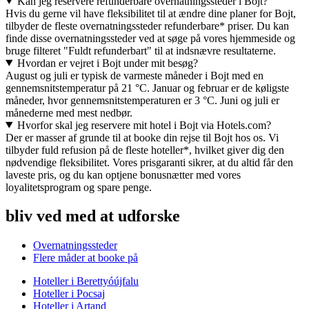
Kan jeg reservere refunderbare overnatningssteder i Bojt?
Hvis du gerne vil have fleksibilitet til at ændre dine planer for Bojt,
tilbyder de fleste overnatningssteder refunderbare* priser. Du kan
finde disse overnatningssteder ved at søge på vores hjemmeside og
bruge filteret "Fuldt refunderbart" til at indsnævre resultaterne.
Hvordan er vejret i Bojt under mit besøg?
August og juli er typisk de varmeste måneder i Bojt med en
gennemsnitstemperatur på 21 °C. Januar og februar er de køligste
måneder, hvor gennemsnitstemperaturen er 3 °C. Juni og juli er
månederne med mest nedbør.
Hvorfor skal jeg reservere mit hotel i Bojt via Hotels.com?
Der er masser af grunde til at booke din rejse til Bojt hos os. Vi
tilbyder fuld refusion på de fleste hoteller*, hvilket giver dig den
nødvendige fleksibilitet. Vores prisgaranti sikrer, at du altid får den
laveste pris, og du kan optjene bonusnætter med vores
loyalitetsprogram og spare penge.
bliv ved med at udforske
Overnatningssteder
Flere måder at booke på
Hoteller i Berettyóújfalu
Hoteller i Pocsaj
Hoteller i Artand