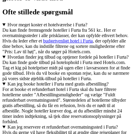
Ofte stillede spørgsmål
Hvor meget koster et hotelværelse i Furta?
Du kan finde fremragende hoteller i Furta fra 561 kr.. Her er
overnatningssteder i alle prisklasser, der kan opfylde ethvert behov.
Hvis du leder efter et
budgetvenligt hotel i Furta
, der opfylder alle
dine behov, kan du indstille filtrene og sortere mulighederne efter
"Pris: Lav til høj", når du søger på Hotels.com.
Hvordan finder jeg tilbud og optjener fordele på hoteller i Furta?
Du kan finde gode tilbud på hotelophold i Furta med Hotels.com.
Tag et kig på hotelpriser midt på ugen eller i lavsæsonen for at finde
gode tilbud. Hvis du vil booke en spontan rejse, kan du se nærmere
på vores sidste øjeblik-tilbud på hoteller i Furta.
Kan jeg booke hoteller i Furta med gratis afbestilling?
For at booke et refunderbart hotel i Furta skal du bare filtrere
hotellerne under "Afbestillingsmuligheder" og vælge "Fuldt
refunderbart overnatningssted". Størstedelen af hotellerne tilbyder
gratis afbestilling, så du får en refusion, hvis du er nødt til at
afbestille. Nogle hoteller kræver dog, at du afbestiller mindst 24
timer inden indtjekning, så tjek dine reservationsoplysninger på
forhånd.
Kan jeg reservere et refunderbart overnatningssted i Furta?
Hvis du gerne vil have fleksibilitet til at ændre dine rejseplaner for