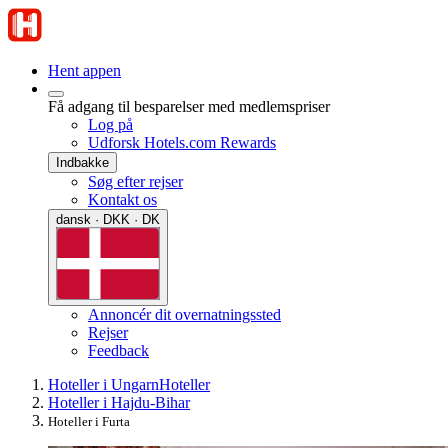
Hent appen
Få adgang til besparelser med medlemspriser
Log på
Udforsk Hotels.com Rewards
Indbakke
Søg efter rejser
Kontakt os
dansk · DKK · DK
Annoncér dit overnatningssted
Rejser
Feedback
Hoteller i Ungarn
Hoteller
Hoteller i Hajdu-Bihar
Hoteller i Furta