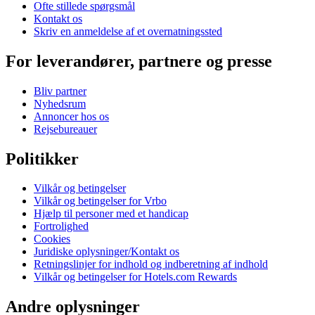
Ofte stillede spørgsmål
Kontakt os
Skriv en anmeldelse af et overnatningssted
For leverandører, partnere og presse
Bliv partner
Nyhedsrum
Annoncer hos os
Rejsebureauer
Politikker
Vilkår og betingelser
Vilkår og betingelser for Vrbo
Hjælp til personer med et handicap
Fortrolighed
Cookies
Juridiske oplysninger/Kontakt os
Retningslinjer for indhold og indberetning af indhold
Vilkår og betingelser for Hotels.com Rewards
Andre oplysninger