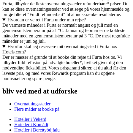
Furta, tilbyder de fleste overnatningssteder refunderbare* priser. Du
kan se disse overnatningssteder ved at søge på vores hjemmeside og
bruge filteret "Fuldt refunderbart" til at indskrænke resultaterne.
Hvordan er vejret i Furta under min rejse?
De varmeste måneder i Furta er normalt august og juli med en
gennemsnitstemperatur på 21 °C. Januar og februar er de koldeste
måneder med en gennemsnitstemperatur på 3 °C. De mest regnfulde
måneder er juni og juli.
Hvorfor skal jeg reservere mit overnatningssted i Furta hos
Hotels.com?
Der er masser af grunde til at booke din rejse til Furta hos os. Vi
tilbyder fuld refusion på udvalgte hoteller*, hvilket giver dig den
nødvendige fleksibilitet. Vores prisgaranti sikrer, at du altid får den
laveste pris, og med vores Rewards-program kan du optjene
bonusnætter og spare penge.
bliv ved med at udforske
Overnatningssteder
Flere måder at booke på
Hoteller i Vekerd
Hoteller i Komádi
Hoteller i Berettyóújfalu