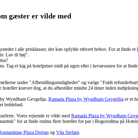
som gæster er vilde med
teder i alle prisklasser, der kan opfylde ethvert behov. For at finde et
s: Lav til høj".
itsa?
Tag et kig på hotelpriser midt på ugen eller i lavsæsonen for at finde 
hotellerne under "Afbestillingsmuligheder" og vælge "Fuldt refunderbart 
ogle hoteller kræver dog, at du afbestiller mindst 24 timer inden indtjekni
 by Wyndham Gevgelija.
Ramada Plaza by Wyndham Gevgelija
er et h
et boblebad.
parferie. Vores rejsende er vilde med
Ramada Plaza by Wyndham Gevge
tisk" for at finde endnu flere hoteller for par i Bogoroditsa på Hotel
Romantique Plaza Dojran
og
Vila Stefani
.