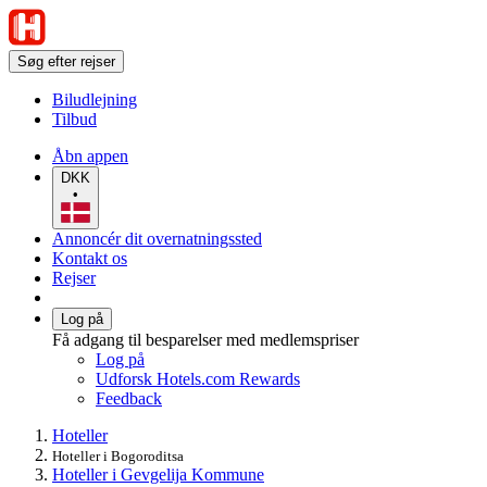
Søg efter rejser
Biludlejning
Tilbud
Åbn appen
DKK
•
Annoncér dit overnatningssted
Kontakt os
Rejser
Log på
Få adgang til besparelser med medlemspriser
Log på
Udforsk Hotels.com Rewards
Feedback
Hoteller
Hoteller i Bogoroditsa
Hoteller i Gevgelija Kommune