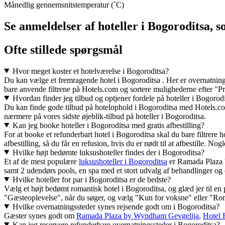
Månedlig gennemsnitstemperatur (˚C)
Se anmeldelser af hoteller i Bogoroditsa, 
Ofte stillede spørgsmål
Hvor meget koster et hotelværelse i Bogoroditsa?
Du kan vælge et fremragende hotel i Bogoroditsa . Her er overnatningss
bare anvende filtrene på Hotels.com og sortere mulighederne efter "Pri
Hvordan finder jeg tilbud og optjener fordele på hoteller i Bogorod
Du kan finde gode tilbud på hotelophold i Bogoroditsa med Hotels.com. 
nærmere på vores sidste øjeblik-tilbud på hoteller i Bogoroditsa.
Kan jeg booke hoteller i Bogoroditsa med gratis afbestilling?
For at booke et refunderbart hotel i Bogoroditsa skal du bare filtrere 
afbestilling, så du får en refusion, hvis du er nødt til at afbestille. N
Hvilke højt bedømte luksushoteller findes der i Bogoroditsa?
Et af de mest populære
luksushoteller i Bogoroditsa
er Ramada Plaza
samt 2 udendørs pools, en spa med et stort udvalg af behandlinger og 
Hvilke hoteller for par i Bogoroditsa er de bedste?
Vælg et højt bedømt romantisk hotel i Bogoroditsa, og glæd jer til en 
"Gæsteoplevelse", når du søger, og vælg "Kun for voksne" eller "Roman
Hvilke overnatningssteder synes rejsende godt om i Bogoroditsa?
Gæster synes godt om
Ramada Plaza by Wyndham Gevgelija
,
Hotel 
Kan jeg reservere refunderbare overnatningssteder i Bogoroditsa?