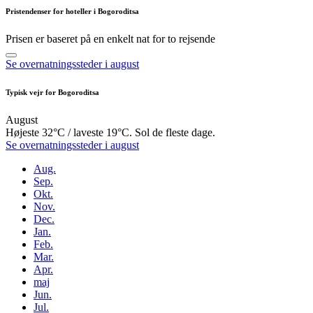
Pristendenser for hoteller i Bogoroditsa
Prisen er baseret på en enkelt nat for to rejsende
Se overnatningssteder i august
Typisk vejr for Bogoroditsa
August
Højeste 32°C / laveste 19°C. Sol de fleste dage.
Se overnatningssteder i august
Aug.
Sep.
Okt.
Nov.
Dec.
Jan.
Feb.
Mar.
Apr.
maj
Jun.
Jul.