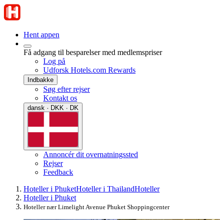
Hent appen
Få adgang til besparelser med medlemspriser
Log på
Udforsk Hotels.com Rewards
Indbakke
Søg efter rejser
Kontakt os
dansk · DKK · DK
Annoncér dit overnatningssted
Rejser
Feedback
Hoteller i Phuket
Hoteller i Thailand
Hoteller
Hoteller i Phuket
Hoteller nær Limelight Avenue Phuket Shoppingcenter