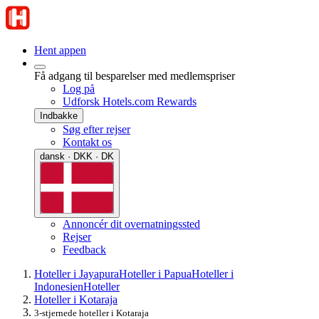
Hent appen
Få adgang til besparelser med medlemspriser
Log på
Udforsk Hotels.com Rewards
Indbakke
Søg efter rejser
Kontakt os
dansk · DKK · DK
Annoncér dit overnatningssted
Rejser
Feedback
Hoteller i Jayapura
Hoteller i Papua
Hoteller i
Indonesien
Hoteller
Hoteller i Kotaraja
3-stjernede hoteller i Kotaraja