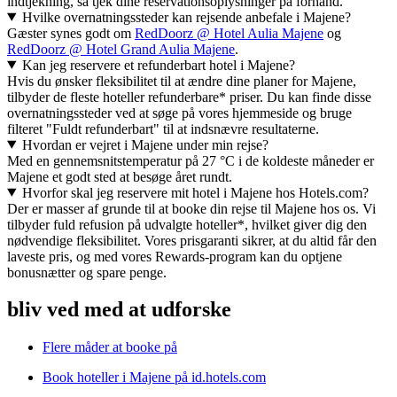
indtjekning, så tjek dine reservationsoplysninger på forhånd.
Hvilke overnatningssteder kan rejsende anbefale i Majene?
Gæster synes godt om
RedDoorz @ Hotel Aulia Majene
og
RedDoorz @ Hotel Grand Aulia Majene
.
Kan jeg reservere et refunderbart hotel i Majene?
Hvis du ønsker fleksibilitet til at ændre dine planer for Majene,
tilbyder de fleste hoteller refunderbare* priser. Du kan finde disse
overnatningssteder ved at søge på vores hjemmeside og bruge
filteret "Fuldt refunderbart" til at indsnævre resultaterne.
Hvordan er vejret i Majene under min rejse?
Med en gennemsnitstemperatur på 27 °C i de koldeste måneder er
Majene et godt sted at besøge året rundt.
Hvorfor skal jeg reservere mit hotel i Majene hos Hotels.com?
Der er masser af grunde til at booke din rejse til Majene hos os. Vi
tilbyder fuld refusion på udvalgte hoteller*, hvilket giver dig den
nødvendige fleksibilitet. Vores prisgaranti sikrer, at du altid får den
laveste pris, og med vores Rewards-program kan du optjene
bonusnætter og spare penge.
bliv ved med at udforske
Flere måder at booke på
Book hoteller i Majene på id.hotels.com