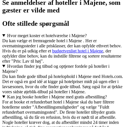
Se anmeldelser af hoteller i Majene, som
gæster er vilde med
Ofte stillede spørgsmål
Hvor meget koster et hotelværelse i Majene?
Du kan vælge et fremragende hotel i Majene . Her er
overnatningssteder i alle prisklasser, der kan opfylde ethvert behov.
Hvis du er på udkig efter et
budgetvenligt hotel i Majene
, der
opfylder dine behov, kan du indstille filtrene og sortere resultaterne
efter "Pris: Lav til høj".
Hvordan finder jeg tilbud og optjener fordele på hoteller i
Majene?
Du kan finde gode tilbud på hotelophold i Majene med Hotels.com.
Det er også en god idé at kigge på hotelpriser midt på ugen eller i
lavsæsonen, hvor du ofte finder gode tilbud. Sørg også for at tjekke
vores sidste øjeblik-tilbud på hoteller i Majene.
Kan jeg booke hoteller i Majene med gratis afbestilling?
For at booke et refunderbart hotel i Majene skal du bare filtrere
hotellerne under "Afbestillingsmuligheder" og vælge "Fuldt
refunderbart overnatningssted". De fleste hoteller tilbyder gratis
afbestilling, så du får en refusion, hvis du er nødt til at afbestille.
Nogle hoteller kræver dog, at du afbestiller mindst 24 timer inden