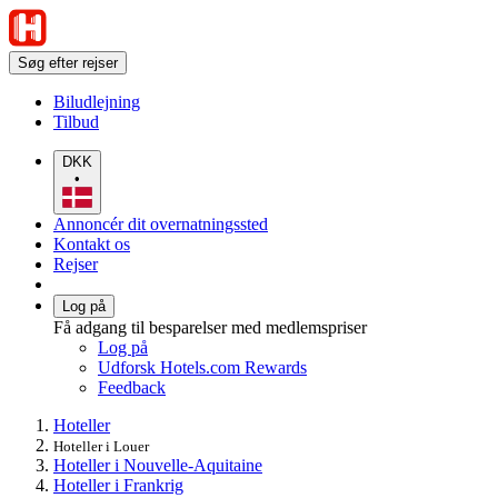
Søg efter rejser
Biludlejning
Tilbud
DKK
•
Annoncér dit overnatningssted
Kontakt os
Rejser
Log på
Få adgang til besparelser med medlemspriser
Log på
Udforsk Hotels.com Rewards
Feedback
Hoteller
Hoteller i Louer
Hoteller i Nouvelle-Aquitaine
Hoteller i Frankrig