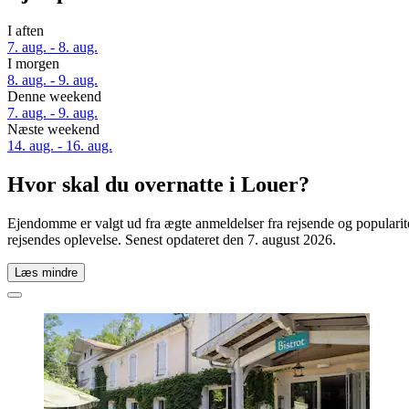
I aften
7. aug. - 8. aug.
I morgen
8. aug. - 9. aug.
Denne weekend
7. aug. - 9. aug.
Næste weekend
14. aug. - 16. aug.
Hvor skal du overnatte i Louer?
Ejendomme er valgt ud fra ægte anmeldelser fra rejsende og popularit
rejsendes oplevelse. Senest opdateret den
7. august 2026
.
Læs mindre