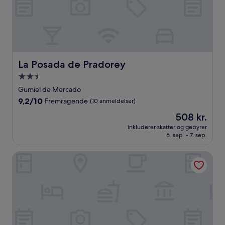
La Posada de Pradorey
La Posada de Pradorey
2.5-
stjernet
Gumiel de Mercado
overnatningssted
9.2
9,2/10
Fremragende
(10 anmeldelser)
ud
Prisen
508 kr.
af
er
10,
inkluderer skatter og gebyrer
508 kr.
6. sep. - 7. sep.
Fremragende,
(10
anmeldelser)
ARANDA FLEX LIVING