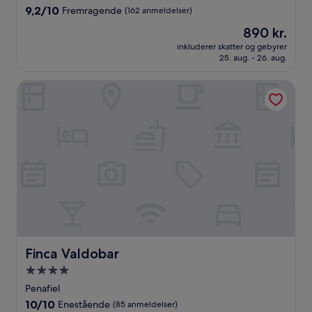
overnatningssted
9.2
9,2/10
Fremragende
(162 anmeldelser)
ud
Prisen
890 kr.
af
er
10,
inkluderer skatter og gebyrer
890 kr.
25. aug. - 26. aug.
Fremragende,
(162
anmeldelser)
Finca Valdobar
Finca Valdobar
Finca Valdobar
4.0-
stjernet
Penafiel
overnatningssted
10.0
10/10
Enestående
(85 anmeldelser)