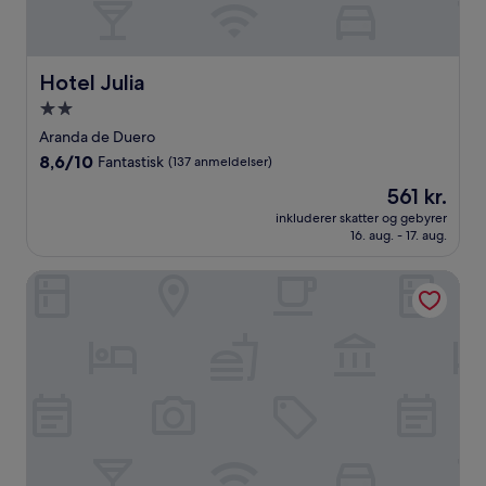
Hotel Julia
Hotel Julia
2.0-
stjernet
Aranda de Duero
overnatningssted
8.6
8,6/10
Fantastisk
(137 anmeldelser)
ud
Prisen
561 kr.
af
er
10,
inkluderer skatter og gebyrer
561 kr.
16. aug. - 17. aug.
Fantastisk,
(137
anmeldelser)
Layana1925