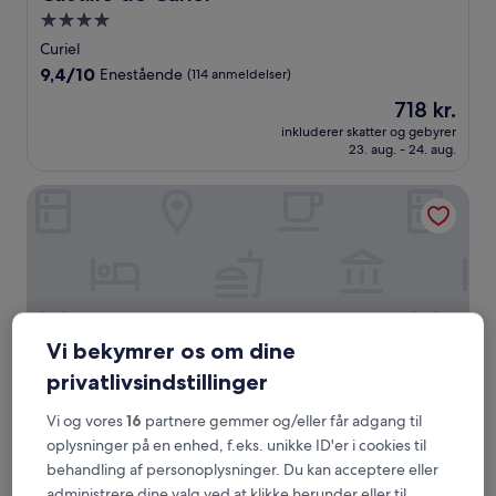
4.0-
stjernet
Curiel
overnatningssted
9.4
9,4/10
Enestående
(114 anmeldelser)
ud
Prisen
718 kr.
af
er
10,
inkluderer skatter og gebyrer
718 kr.
23. aug. - 24. aug.
Enestående,
(114
anmeldelser)
Lavida Vino - Spa Hotel
Vi bekymrer os om dine
privatlivsindstillinger
Vi og vores
16
partnere gemmer og/eller får adgang til
oplysninger på en enhed, f.eks. unikke ID'er i cookies til
Lavida Vino - Spa Hotel
Lavida Vino - Spa Hotel
behandling af personoplysninger. Du kan acceptere eller
4.0-
administrere dine valg ved at klikke herunder eller til