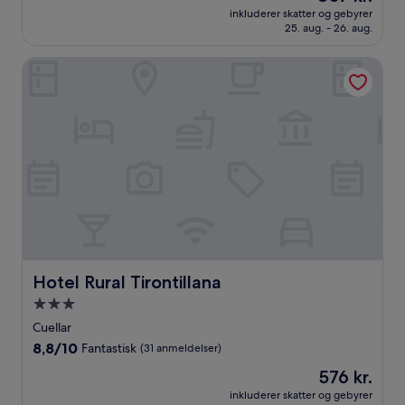
er
10,
inkluderer skatter og gebyrer
807 kr.
25. aug. - 26. aug.
Fremragende,
(356
anmeldelser)
Hotel Rural Tirontillana
Hotel Rural Tirontillana
Hotel Rural Tirontillana
3.0-
stjernet
Cuellar
overnatningssted
8.8
8,8/10
Fantastisk
(31 anmeldelser)
ud
Prisen
576 kr.
af
er
10,
inkluderer skatter og gebyrer