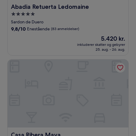
Abadia Retuerta Ledomaine
Abadia Retuerta Ledomaine
5.0-
stjernet
Sardon de Duero
overnatningssted
9.8
9,8/10
Enestående
(83 anmeldelser)
ud
Prisen
5.420 kr.
af
er
10,
inkluderer skatter og gebyrer
5.420 kr.
25. aug. - 26. aug.
Enestående,
(83
anmeldelser)
Casa Ribera Maya
Casa Ribera Maya
Casa Ribera Maya