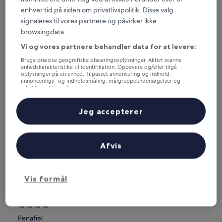
stjernet
Penafiel
enhver tid på siden om privatlivspolitik. Disse valg
overnatningssted
8.6
8,6/10
Fantastisk
(97 anmeldelser)
signaleres til vores partnere og påvirker ikke
ud
browsingdata.
Prisen
493 kr.
af
er
10,
inkluderer skatter og gebyrer
Vi og vores partnere behandler data for at levere:
493 kr.
16. aug. - 17. aug.
Fantastisk,
Bruge præcise geografiske placeringsoplysninger. Aktivt scanne
(97
enhedskarakteristika til identifikation. Opbevare og/eller tilgå
anmeldelser)
AF Pesquera
oplysninger på en enhed. Tilpasset annoncering og indhold,
annoncerings- og indholdsmåling, målgruppeundersøgelser og
udvikling af tjenester.
Liste over partnere (leverandører)
Jeg accepterer
Afvis
Vis formål
AF Pesquera
AF Pesquera
4.0-
stjernet
Penafiel