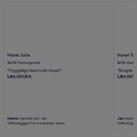
Hotel Julia
Hotel Tuda
Hotel Julia
Hotel Tud
10/10
Fremragende
8/10
God
"Hyggeligt sted midt i byen"
"Brugte ik
Læs mindre
Læs mind
Hanne
Ophold på 1 nat
Jan
Ophold 
Offentliggjort for 4 måneder siden
Offentliggj