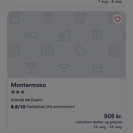
576 kr.
7. aug. - 8. aug.
Fantastisk,
(31
anmeldelser)
Montermoso
Montermoso
Montermoso
3.0-
stjernet
Aranda de Duero
overnatningssted
8.8
8,8/10
Fantastisk
(516 anmeldelser)
ud
Prisen
505 kr.
af
er
10,
inkluderer skatter og gebyrer
505 kr.
23. aug. - 24. aug.
Fantastisk,
(516