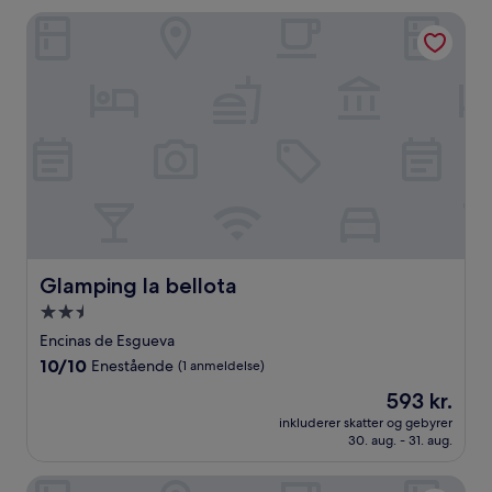
anmeldelser)
Glamping la bellota
Glamping la bellota
Glamping la bellota
2.5-
stjernet
Encinas de Esgueva
overnatningssted
10.0
10/10
Enestående
(1 anmeldelse)
ud
Prisen
593 kr.
af
er
10,
inkluderer skatter og gebyrer
593 kr.
30. aug. - 31. aug.
Enestående,
(1
anmeldelse)
Castilla Termal Monasterio de Valbuena - Small Luxury Hot