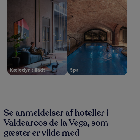
inden
for
de
seneste
24
timer.
Priser
og
tilgængelighed
kan
ændres
uden
Kæledyr tilladt
Spa
varsel.
Yderligere
vilkår
kan
gælde.
Se anmeldelser af hoteller i
Valdearcos de la Vega, som
gæster er vilde med