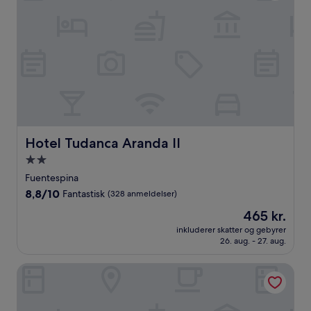
Hotel Tudanca Aranda II
Hotel Tudanca Aranda II
2.0-
stjernet
Fuentespina
overnatningssted
8.8
8,8/10
Fantastisk
(328 anmeldelser)
ud
Prisen
465 kr.
af
er
10,
inkluderer skatter og gebyrer
465 kr.
26. aug. - 27. aug.
Fantastisk,
(328
anmeldelser)
Hotel Finca Torremilanos