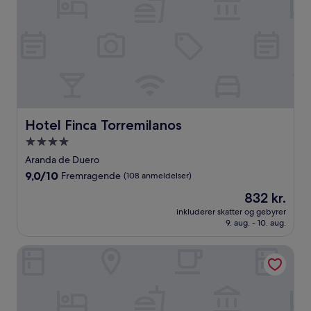
Hotel Finca Torremilanos
Hotel Finca Torremilanos
4.0-
stjernet
Aranda de Duero
overnatningssted
9.0
9,0/10
Fremragende
(108 anmeldelser)
ud
Prisen
832 kr.
af
er
10,
inkluderer skatter og gebyrer
832 kr.
9. aug. - 10. aug.
Fremragende,
(108
anmeldelser)
Fuente Aceña Hotel Boutique