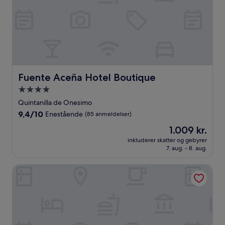
Fuente Aceña Hotel Boutique
Fuente Aceña Hotel Boutique
4.0-
stjernet
Quintanilla de Onesimo
overnatningssted
9.4
9,4/10
Enestående
(85 anmeldelser)
ud
Prisen
1.009 kr.
af
er
10,
inkluderer skatter og gebyrer
1.009 kr.
7. aug. - 8. aug.
Enestående,
(85
anmeldelser)
La Posada de Pradorey