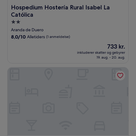
Hospedium Hostería Rural Isabel La Católica
Hospedium Hostería Rural Isabel La
Católica
2.0-
stjernet
Aranda de Duero
overnatningssted
8.0
8,0/10
Alletiders
(1 anmeldelse)
ud
Prisen
733 kr.
af
er
10,
inkluderer skatter og gebyrer
733 kr.
19. aug. - 20. aug.
Alletiders,
(1
anmeldelse)
Abadia Retuerta Ledomaine