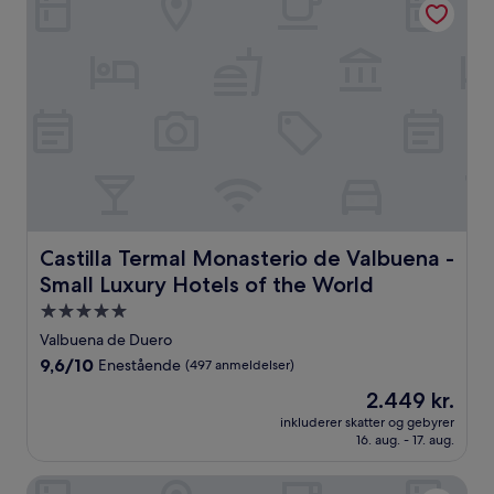
Castilla Termal Monasterio de Valbuena - Small Luxury H
Castilla Termal Monasterio de Valbuena -
Small Luxury Hotels of the World
5.0-
stjernet
Valbuena de Duero
overnatningssted
9.6
9,6/10
Enestående
(497 anmeldelser)
ud
Prisen
2.449 kr.
af
er
10,
inkluderer skatter og gebyrer
2.449 kr.
16. aug. - 17. aug.
Enestående,
(497
anmeldelser)
Hotel Milagros Rio Riaza