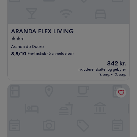
ARANDA FLEX LIVING
ARANDA FLEX LIVING
2.5-
stjernet
Aranda de Duero
overnatningssted
8.8
8,8/10
Fantastisk
(6 anmeldelser)
ud
Prisen
842 kr.
af
er
10,
inkluderer skatter og gebyrer
842 kr.
9. aug. - 10. aug.
Fantastisk,
(6
anmeldelser)
Hotel Julia