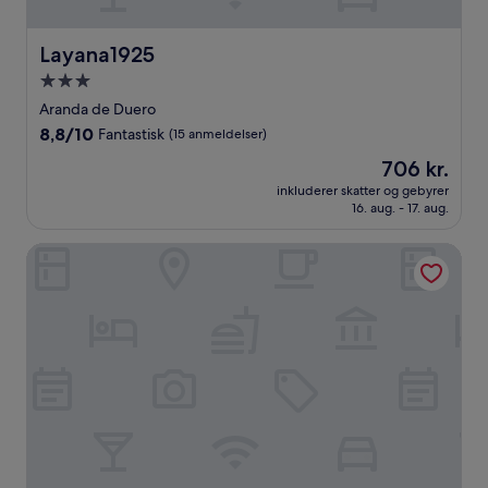
Layana1925
Layana1925
3.0-
stjernet
Aranda de Duero
overnatningssted
8.8
8,8/10
Fantastisk
(15 anmeldelser)
ud
Prisen
706 kr.
af
er
10,
inkluderer skatter og gebyrer
706 kr.
16. aug. - 17. aug.
Fantastisk,
(15
anmeldelser)
Hospedium Hostería Rural Isabel La Católica