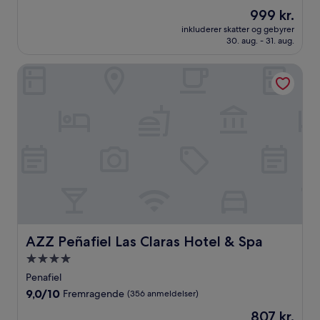
ud
Prisen
999 kr.
af
er
10,
inkluderer skatter og gebyrer
999 kr.
30. aug. - 31. aug.
Enestående,
(85
anmeldelser)
AZZ Peñafiel Las Claras Hotel & Spa
AZZ Peñafiel Las Claras Hotel & Spa
AZZ Peñafiel Las Claras Hotel & Spa
4.0-
stjernet
Penafiel
overnatningssted
9.0
9,0/10
Fremragende
(356 anmeldelser)
ud
Prisen
807 kr.
af