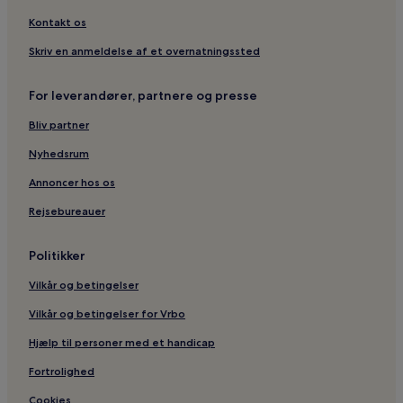
Hoteller i Valbuena de Duero
Kontakt os
Hoteller i nærheden af San Pablo Kirke
Skriv en anmeldelse af et overnatningssted
Hoteller i nærheden af Penafiel Slot
Hoteller i Ribera del Duero
For leverandører, partnere og presse
Hoteller i San Bernardo
Bliv partner
Hoteller i Roa
Nyhedsrum
Annoncer hos os
Rejsebureauer
Politikker
Vilkår og betingelser
Vilkår og betingelser for Vrbo
Hjælp til personer med et handicap
Fortrolighed
Cookies