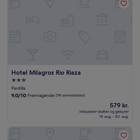
Hotel Milagros Rio Riaza
Hotel Milagros Rio Riaza
3.0-
stjernet
Pardilla
overnatningssted
9.0
9,0/10
Fremragende
(191 anmeldelser)
ud
Prisen
579 kr.
af
er
10,
inkluderer skatter og gebyrer
579 kr.
19. aug. - 20. aug.
Fremragende,
(191
anmeldelser)
Hotel Tudanca Aranda II