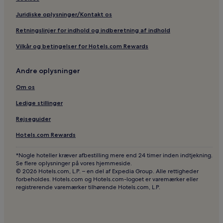
Juridiske oplysninger/Kontakt os
Retningslinjer for indhold og indberetning af indhold
Vilkår og betingelser for Hotels.com Rewards
Andre oplysninger
Om os
Ledige stillinger
Rejseguider
Hotels.com Rewards
*Nogle hoteller kræver afbestilling mere end 24 timer inden indtjekning.
Se flere oplysninger på vores hjemmeside.
© 2026 Hotels.com, L.P. – en del af Expedia Group. Alle rettigheder
forbeholdes. Hotels.com og Hotels.com-logoet er varemærker eller
registrerende varemærker tilhørende Hotels.com, L.P.