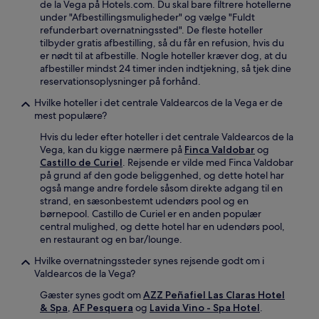
de la Vega på Hotels.com. Du skal bare filtrere hotellerne
under "Afbestillingsmuligheder" og vælge "Fuldt
refunderbart overnatningssted". De fleste hoteller
tilbyder gratis afbestilling, så du får en refusion, hvis du
er nødt til at afbestille. Nogle hoteller kræver dog, at du
afbestiller mindst 24 timer inden indtjekning, så tjek dine
reservationsoplysninger på forhånd.
Hvilke hoteller i det centrale Valdearcos de la Vega er de
mest populære?
Hvis du leder efter hoteller i det centrale Valdearcos de la
Vega, kan du kigge nærmere på
Finca Valdobar
og
Castillo de Curiel
. Rejsende er vilde med Finca Valdobar
på grund af den gode beliggenhed, og dette hotel har
også mange andre fordele såsom direkte adgang til en
strand, en sæsonbestemt udendørs pool og en
børnepool. Castillo de Curiel er en anden populær
central mulighed, og dette hotel har en udendørs pool,
en restaurant og en bar/lounge.
Hvilke overnatningssteder synes rejsende godt om i
Valdearcos de la Vega?
Gæster synes godt om
AZZ Peñafiel Las Claras Hotel
& Spa
,
AF Pesquera
og
Lavida Vino - Spa Hotel
.