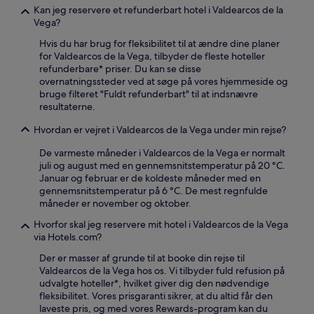
Kan jeg reservere et refunderbart hotel i Valdearcos de la
Vega?
Hvis du har brug for fleksibilitet til at ændre dine planer
for Valdearcos de la Vega, tilbyder de fleste hoteller
refunderbare* priser. Du kan se disse
overnatningssteder ved at søge på vores hjemmeside og
bruge filteret "Fuldt refunderbart" til at indsnævre
resultaterne.
Hvordan er vejret i Valdearcos de la Vega under min rejse?
De varmeste måneder i Valdearcos de la Vega er normalt
juli og august med en gennemsnitstemperatur på 20 °C.
Januar og februar er de koldeste måneder med en
gennemsnitstemperatur på 6 °C. De mest regnfulde
måneder er november og oktober.
Hvorfor skal jeg reservere mit hotel i Valdearcos de la Vega
via Hotels.com?
Der er masser af grunde til at booke din rejse til
Valdearcos de la Vega hos os. Vi tilbyder fuld refusion på
udvalgte hoteller*, hvilket giver dig den nødvendige
fleksibilitet. Vores prisgaranti sikrer, at du altid får den
laveste pris, og med vores Rewards-program kan du