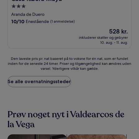
3.0-
stjernet
Aranda de Duero
overnatningssted
10.0
10/10
Enestående
(1 anmeldelse)
ud
Prisen
528 kr.
af
er
10,
inkluderer skatter og gebyrer
528 kr.
10. aug. - 11. aug.
Enestående,
(1
anmeldelse)
Den
Den laveste pris pr. nat baseret på to voksne for én nat, som er fundet
inden for de seneste 24 timer. Priser og tilgængelighed kan ændres uden
laveste
varsel. Yderligere vilkår kan gælde.
pris
pr.
nat
Se alle overnatningssteder
baseret
på
to
voksne
for
Prøv noget nyt i Valdearcos de
én
nat,
la Vega
som
er
fundet
Søg efter kæledyrsvenlige overnatningssteder
Søg efter overnatningssteder m