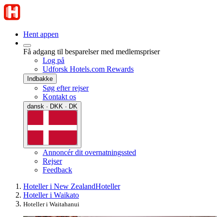
Hent appen
Få adgang til besparelser med medlemspriser
Log på
Udforsk Hotels.com Rewards
Indbakke
Søg efter rejser
Kontakt os
dansk · DKK · DK
Annoncér dit overnatningssted
Rejser
Feedback
Hoteller i New Zealand
Hoteller
Hoteller i Waikato
Hoteller i Waitahanui