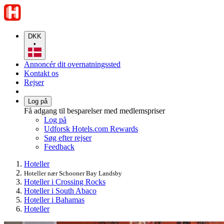
DKK
•
Annoncér dit overnatningssted
Kontakt os
Rejser
Log på
Få adgang til besparelser med medlemspriser
Log på
Udforsk Hotels.com Rewards
Søg efter rejser
Feedback
Hoteller
Hoteller nær Schooner Bay Landsby
Hoteller i Crossing Rocks
Hoteller i South Abaco
Hoteller i Bahamas
Hoteller