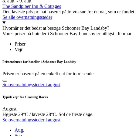
8. aug. - 9. aug.
The Sandpiper Inn & Cottages
Den laveste pris pr. nat baseret på to voksne for én nat, som er funde
Se alle overnatningssteder
Hvornår er det bedst at besøge Schooner Bay Landsby?
Vores priser på hoteller i Schooner Bay Landsby er billigst i februar
Priser
Vejr
Pristendenser for hoteller i Schooner Bay Landsby
Prisen er baseret på en enkelt nat for to rejsende
Se overnatningssteder i august
Typisk vejr for Crossing Rocks
August
Højeste 29°C / laveste 28°C. Sol de fleste dage.
Se overnatningssteder i august
Aug.
Sep.