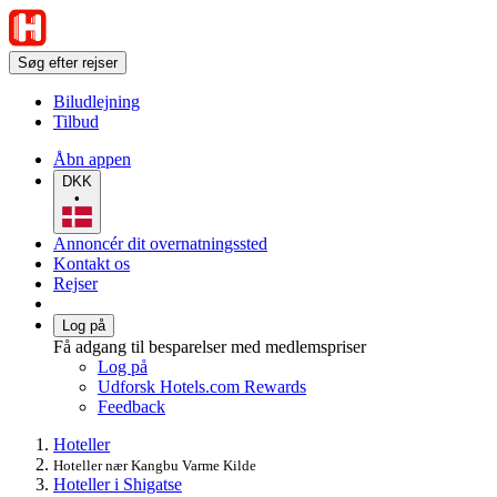
Søg efter rejser
Biludlejning
Tilbud
Åbn appen
DKK
•
Annoncér dit overnatningssted
Kontakt os
Rejser
Log på
Få adgang til besparelser med medlemspriser
Log på
Udforsk Hotels.com Rewards
Feedback
Hoteller
Hoteller nær Kangbu Varme Kilde
Hoteller i Shigatse