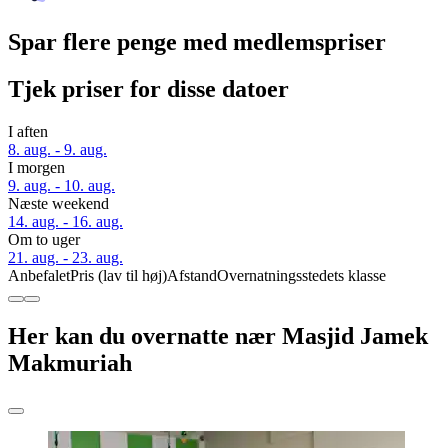
Spar flere penge med medlemspriser
Tjek priser for disse datoer
I aften
8. aug. - 9. aug.
I morgen
9. aug. - 10. aug.
Næste weekend
14. aug. - 16. aug.
Om to uger
21. aug. - 23. aug.
Anbefalet
Pris (lav til høj)
Afstand
Overnatningsstedets klasse
Her kan du overnatte nær Masjid Jamek
Makmuriah