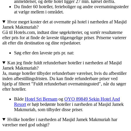
anmeldelser, og dette hotel ligger 27 min. kørsel derfra.
Du finder 60 hoteller, ferieboliger og andre overnatningssteder
at vælge mellem i området.
Hvor meget koster det at overnatte på hotel i nærheden af Masjid
Jamek Makmuriah?
Gå til Hotels.com, indtast dine søgekriterier, og sortér resultaterne
efter pris for at finde de laveste tilgængelige priser. Priserne varierer
alt efter din destination og dine rejsedatoer.
Søg efter den laveste pris pr. nat:
Kan jeg finde fuldt refunderbare hoteller i nærheden af Masjid
Jamek Makmuriah?
Ja, mange hoteller tilbyder refunderbare værelser, hvis du afbestiller
inden afbestillingsfristen. Du kan finde refunderbare priser ved
hjælp af filteret "Fuldt refunderbart overnatningssted", når du søger
efter hoteller.
Både
Hotel Sri Bernam
og
OYO 89849 Sekin Hotel And
Resort
er højt bedømte hoteller i nærheden af Masjid Jamek
Makmuriah, som tilbyder disse priser.
Hvilke hoteller i nærheden af Masjid Jamek Makmuriah har
værelser med god udsigt?