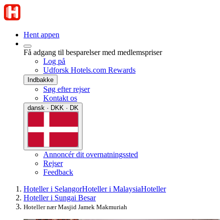
Hent appen
Få adgang til besparelser med medlemspriser
Log på
Udforsk Hotels.com Rewards
Indbakke
Søg efter rejser
Kontakt os
dansk · DKK · DK
Annoncér dit overnatningssted
Rejser
Feedback
Hoteller i Selangor
Hoteller i Malaysia
Hoteller
Hoteller i Sungai Besar
Hoteller nær Masjid Jamek Makmuriah