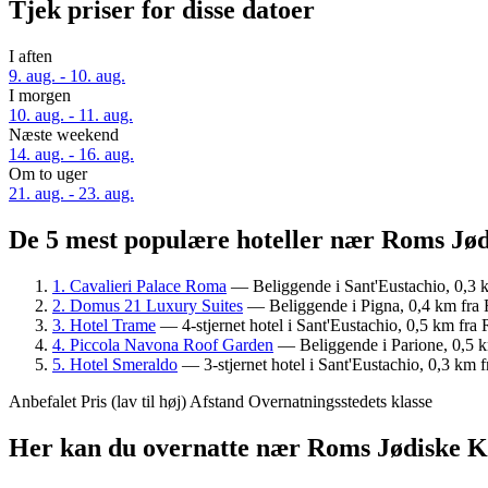
Tjek priser for disse datoer
I aften
9. aug. - 10. aug.
I morgen
10. aug. - 11. aug.
Næste weekend
14. aug. - 16. aug.
Om to uger
21. aug. - 23. aug.
De 5 mest populære hoteller nær Roms Jødi
1. Cavalieri Palace Roma
— Beliggende i Sant'Eustachio, 0,3 
2. Domus 21 Luxury Suites
— Beliggende i Pigna, 0,4 km fra 
3. Hotel Trame
— 4-stjernet hotel i Sant'Eustachio, 0,5 km fr
4. Piccola Navona Roof Garden
— Beliggende i Parione, 0,5 
5. Hotel Smeraldo
— 3-stjernet hotel i Sant'Eustachio, 0,3 km
Anbefalet
Pris (lav til høj)
Afstand
Overnatningsstedets klasse
Her kan du overnatte nær Roms Jødiske K