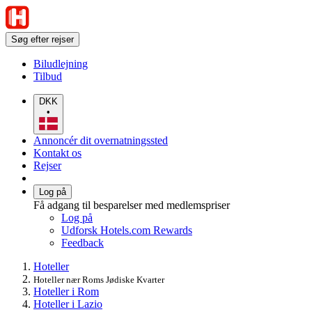
Søg efter rejser
Biludlejning
Tilbud
DKK
•
Annoncér dit overnatningssted
Kontakt os
Rejser
Log på
Få adgang til besparelser med medlemspriser
Log på
Udforsk Hotels.com Rewards
Feedback
Hoteller
Hoteller nær Roms Jødiske Kvarter
Hoteller i Rom
Hoteller i Lazio