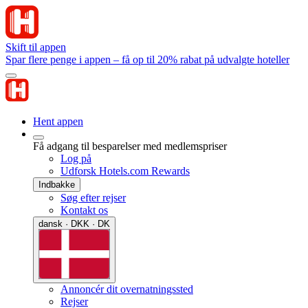
Skift til appen
Spar flere penge i appen – få op til 20% rabat på udvalgte hoteller
Hent appen
Få adgang til besparelser med medlemspriser
Log på
Udforsk Hotels.com Rewards
Indbakke
Søg efter rejser
Kontakt os
dansk · DKK · DK
Annoncér dit overnatningssted
Rejser