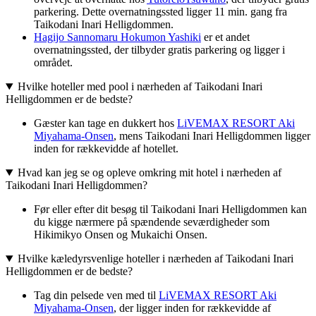
parkering. Dette overnatningssted ligger 11 min. gang fra
Taikodani Inari Helligdommen.
Hagijo Sannomaru Hokumon Yashiki
er et andet
overnatningssted, der tilbyder gratis parkering og ligger i
området.
Hvilke hoteller med pool i nærheden af Taikodani Inari
Helligdommen er de bedste?
Gæster kan tage en dukkert hos
LiVEMAX RESORT Aki
Miyahama-Onsen
, mens Taikodani Inari Helligdommen ligger
inden for rækkevidde af hotellet.
Hvad kan jeg se og opleve omkring mit hotel i nærheden af
Taikodani Inari Helligdommen?
Før eller efter dit besøg til Taikodani Inari Helligdommen kan
du kigge nærmere på spændende seværdigheder som
Hikimikyo Onsen og Mukaichi Onsen.
Hvilke kæledyrsvenlige hoteller i nærheden af Taikodani Inari
Helligdommen er de bedste?
Tag din pelsede ven med til
LiVEMAX RESORT Aki
Miyahama-Onsen
, der ligger inden for rækkevidde af