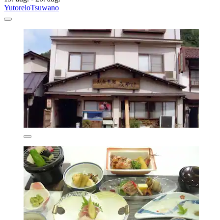
YutoreloTsuwano