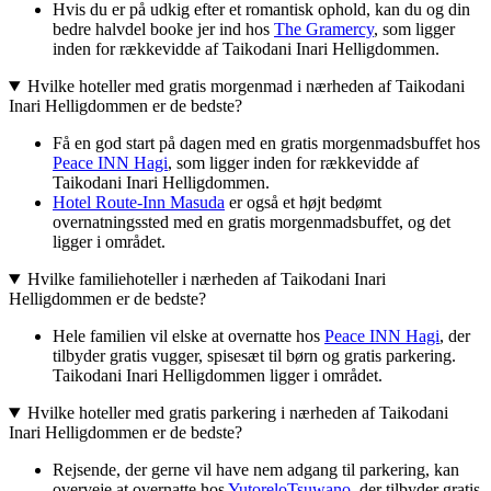
Hvis du er på udkig efter et romantisk ophold, kan du og din
bedre halvdel booke jer ind hos
The Gramercy
, som ligger
inden for rækkevidde af Taikodani Inari Helligdommen.
Hvilke hoteller med gratis morgenmad i nærheden af Taikodani
Inari Helligdommen er de bedste?
Få en god start på dagen med en gratis morgenmadsbuffet hos
Peace INN Hagi
, som ligger inden for rækkevidde af
Taikodani Inari Helligdommen.
Hotel Route-Inn Masuda
er også et højt bedømt
overnatningssted med en gratis morgenmadsbuffet, og det
ligger i området.
Hvilke familiehoteller i nærheden af Taikodani Inari
Helligdommen er de bedste?
Hele familien vil elske at overnatte hos
Peace INN Hagi
, der
tilbyder gratis vugger, spisesæt til børn og gratis parkering.
Taikodani Inari Helligdommen ligger i området.
Hvilke hoteller med gratis parkering i nærheden af Taikodani
Inari Helligdommen er de bedste?
Rejsende, der gerne vil have nem adgang til parkering, kan
overveje at overnatte hos
YutoreloTsuwano
, der tilbyder gratis