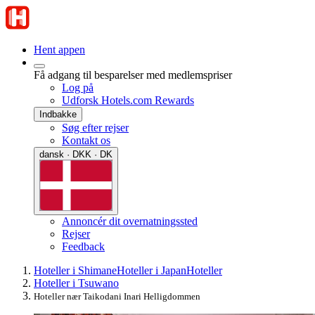
Hent appen
Få adgang til besparelser med medlemspriser
Log på
Udforsk Hotels.com Rewards
Indbakke
Søg efter rejser
Kontakt os
dansk · DKK · DK
Annoncér dit overnatningssted
Rejser
Feedback
Hoteller i Shimane
Hoteller i Japan
Hoteller
Hoteller i Tsuwano
Hoteller nær Taikodani Inari Helligdommen