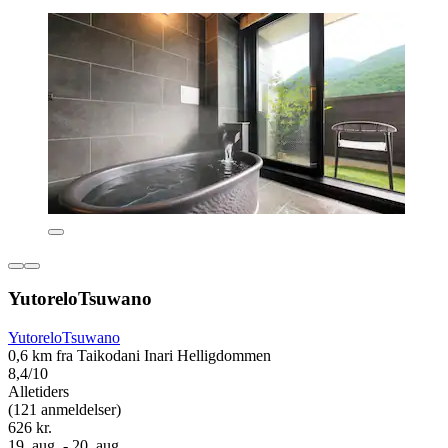
YutoreloTsuwano
YutoreloTsuwano
0,6 km fra Taikodani Inari Helligdommen
8,4/10
Alletiders
(121 anmeldelser)
626 kr.
19. aug. - 20. aug.