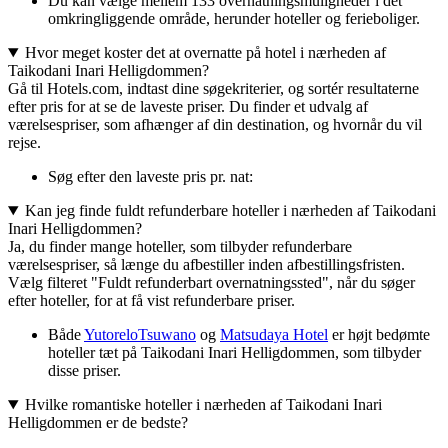
Du kan vælge mellem 133 overnatningsmuligheder i det
omkringliggende område, herunder hoteller og ferieboliger.
Hvor meget koster det at overnatte på hotel i nærheden af
Taikodani Inari Helligdommen?
Gå til Hotels.com, indtast dine søgekriterier, og sortér resultaterne
efter pris for at se de laveste priser. Du finder et udvalg af
værelsespriser, som afhænger af din destination, og hvornår du vil
rejse.
Søg efter den laveste pris pr. nat:
Kan jeg finde fuldt refunderbare hoteller i nærheden af Taikodani
Inari Helligdommen?
Ja, du finder mange hoteller, som tilbyder refunderbare
værelsespriser, så længe du afbestiller inden afbestillingsfristen.
Vælg filteret "Fuldt refunderbart overnatningssted", når du søger
efter hoteller, for at få vist refunderbare priser.
Både
YutoreloTsuwano
og
Matsudaya Hotel
er højt bedømte
hoteller tæt på Taikodani Inari Helligdommen, som tilbyder
disse priser.
Hvilke romantiske hoteller i nærheden af Taikodani Inari
Helligdommen er de bedste?