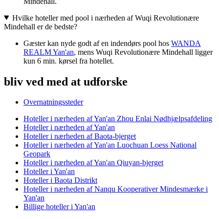
Mindehall.
Hvilke hoteller med pool i nærheden af Wuqi Revolutionære
Mindehall er de bedste?
Gæster kan nyde godt af en indendørs pool hos
WANDA
REALM Yan'an
, mens Wuqi Revolutionære Mindehall ligger
kun 6 min. kørsel fra hotellet.
bliv ved med at udforske
Overnatningssteder
Hoteller i nærheden af Yan'an Zhou Enlai Nødhjælpsafdeling
Hoteller i nærheden af Yan'an
Hoteller i nærheden af Baota-bjerget
Hoteller i nærheden af Yan'an Luochuan Loess National
Geopark
Hoteller i nærheden af Yan'an Qiuyan-bjerget
Hoteller i Yan'an
Hoteller i Baota Distrikt
Hoteller i nærheden af Nanqu Kooperativer Mindesmærke i
Yan'an
Billige hoteller i Yan'an