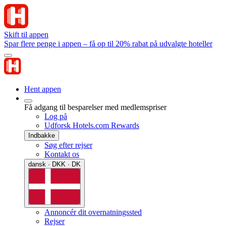
Skift til appen
Spar flere penge i appen – få op til 20% rabat på udvalgte hoteller
Hent appen
Få adgang til besparelser med medlemspriser
Log på
Udforsk Hotels.com Rewards
Indbakke
Søg efter rejser
Kontakt os
dansk · DKK · DK
Annoncér dit overnatningssted
Rejser