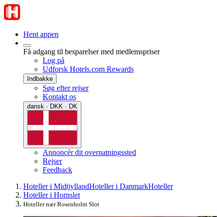
Hent appen
Få adgang til besparelser med medlemspriser
Log på
Udforsk Hotels.com Rewards
Indbakke
Søg efter rejser
Kontakt os
dansk · DKK · DK
Annoncér dit overnatningssted
Rejser
Feedback
Hoteller i Midtjylland
Hoteller i Danmark
Hoteller
Hoteller i Hornslet
Hoteller nær Rosenholm Slot