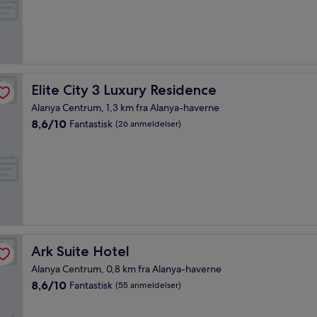
Fremragende,
(123
anmeldelser)
Elite City 3 Luxury Residence
Elite City 3 Luxury Residence
Alanya Centrum, 1,3 km fra Alanya-haverne
8.6
8,6/10
Fantastisk
(26 anmeldelser)
ud
af
10,
Fantastisk,
(26
anmeldelser)
Ark Suite Hotel
Ark Suite Hotel
Alanya Centrum, 0,8 km fra Alanya-haverne
8.6
8,6/10
Fantastisk
(55 anmeldelser)
ud
af