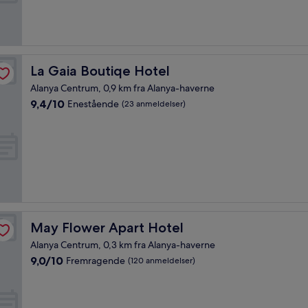
10,
Fremragende,
(20
anmeldelser)
La Gaia Boutiqe Hotel
La Gaia Boutiqe Hotel
Alanya Centrum, 0,9 km fra Alanya-haverne
9.4
9,4/10
Enestående
(23 anmeldelser)
ud
af
10,
Enestående,
(23
anmeldelser)
May Flower Apart Hotel
May Flower Apart Hotel
Alanya Centrum, 0,3 km fra Alanya-haverne
9.0
9,0/10
Fremragende
(120 anmeldelser)
ud
af
10,