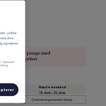
.eks. unikke
trere dine
alg signaleres
Spar flere penge med
medlemspriser
on. Opbevare
småling,
Næste weekend
epterer
14. aug. - 16. aug.
Overnatningsstedets klasse