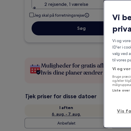
2 rejsende, 1 værelse
Vi b
Jeg skal på forretningsrejse
priva
Søg
Vi og vor
ID'er i co
valg ved a
til vores 
Muligheder for gratis afbestilling,
Vi og vor
hvis dine planer ændrer sig
Bruge præcis
og/eller til
målgruppeund
Liste over
Tjek priser for disse datoer
I aften
Vis f
6. aug. - 7. aug.
Anbefalet