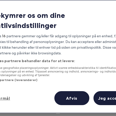
ekymrer os om dine
tlivsindstillinger
es
16
partnere gemmer og/eller får adgang til oplysninger på en enhed, f
okies til behandling af personoplysninger. Du kan acceptere eller adminis
t klikke herunder eller til enhver tid på siden om privatlivspolitik. Disse v
partnere og påvirker ikke browsingdata.
Optjen fordele for hver overnatning
es partnere behandler data for at levere:
e geografiske placeringsoplysninger. Aktivt scanne enhedskarakteristika til identifikati
gå oplysninger på en enhed. Tilpasset annoncering og indhold, annoncerings- og indhold
ersøgelser og udvikling af tjenester.
 partnere (leverandører)
I morgen
Denne weekend
ormål
Afvis
Jeg acc
7. aug. - 8. aug.
7. aug. - 9. aug.
Pris (lav til høj)
Afstand