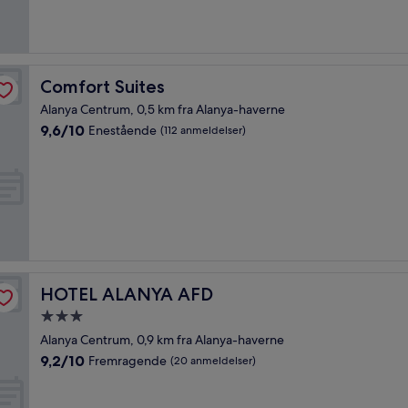
(32
anmeldelser)
Comfort Suites
Comfort Suites
Alanya Centrum, 0,5 km fra Alanya-haverne
9.6
9,6/10
Enestående
(112 anmeldelser)
ud
af
10,
Enestående,
(112
anmeldelser)
HOTEL ALANYA AFD
HOTEL ALANYA AFD
3.0-
stjernet
Alanya Centrum, 0,9 km fra Alanya-haverne
overnatningssted
9.2
9,2/10
Fremragende
(20 anmeldelser)
ud
af