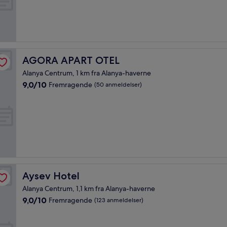
Fremragende,
(137
anmeldelser)
AGORA APART OTEL
AGORA APART OTEL
Alanya Centrum, 1 km fra Alanya-haverne
9.0
9,0/10
Fremragende
(50 anmeldelser)
ud
af
10,
Fremragende,
(50
anmeldelser)
Aysev Hotel
Aysev Hotel
Alanya Centrum, 1,1 km fra Alanya-haverne
9.0
9,0/10
Fremragende
(123 anmeldelser)
ud
af
10,