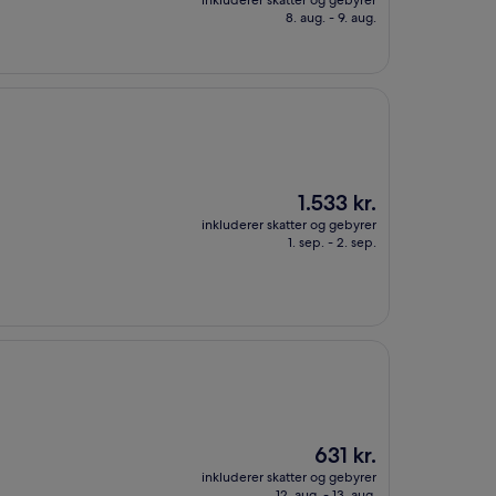
inkluderer skatter og gebyrer
468 kr.
8. aug. - 9. aug.
Prisen
1.533 kr.
er
inkluderer skatter og gebyrer
1.533 kr.
1. sep. - 2. sep.
Prisen
631 kr.
er
inkluderer skatter og gebyrer
631 kr.
12. aug. - 13. aug.