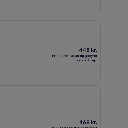
Prisen
448 kr.
er
inkluderer skatter og gebyrer
448 kr.
3. sep. - 4. sep.
Prisen
468 kr.
er