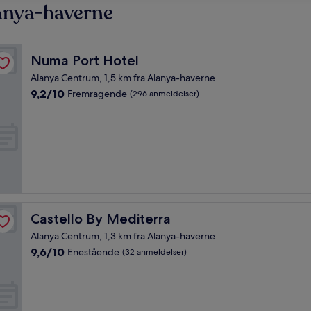
lanya-haverne
Numa Port Hotel
Numa Port Hotel
Alanya Centrum, 1,5 km fra Alanya-haverne
9.2
9,2/10
Fremragende
(296 anmeldelser)
ud
af
10,
Fremragende,
(296
anmeldelser)
Castello By Mediterra
Castello By Mediterra
Alanya Centrum, 1,3 km fra Alanya-haverne
9.6
9,6/10
Enestående
(32 anmeldelser)
ud
af
10,
Enestående,