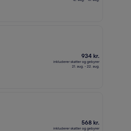
Prisen
934 kr.
er
inkluderer skatter og gebyrer
934 kr.
21. aug. - 22. aug.
Prisen
568 kr.
er
inkluderer skatter og gebyrer