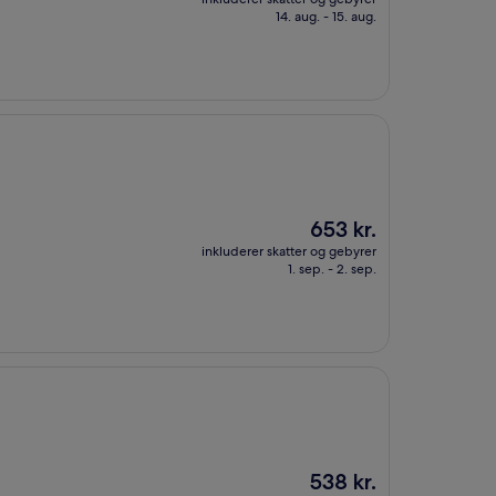
490 kr.
14. aug. - 15. aug.
Prisen
653 kr.
er
inkluderer skatter og gebyrer
653 kr.
1. sep. - 2. sep.
Prisen
538 kr.