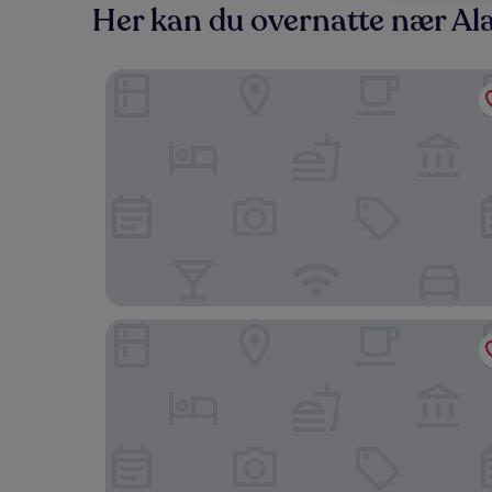
Her kan du overnatte nær A
Numa Port Hotel
Castello By Mediterra