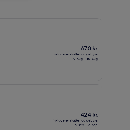
Prisen
670 kr.
er
inkluderer skatter og gebyrer
670 kr.
9. aug. - 10. aug.
Prisen
424 kr.
er
inkluderer skatter og gebyrer
424 kr.
5. sep. - 6. sep.