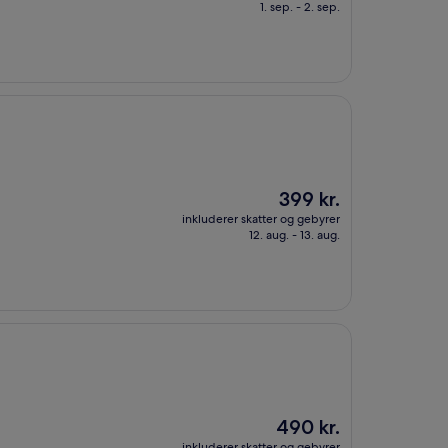
568 kr.
1. sep. - 2. sep.
Prisen
399 kr.
er
inkluderer skatter og gebyrer
399 kr.
12. aug. - 13. aug.
Prisen
490 kr.
er
inkluderer skatter og gebyrer