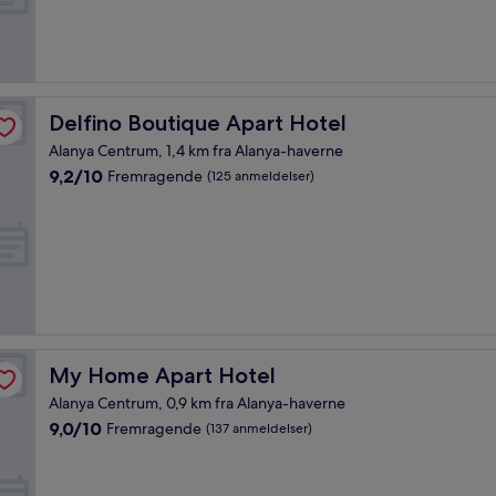
Fremragende,
(120
anmeldelser)
Delfino Boutique Apart Hotel
Delfino Boutique Apart Hotel
Alanya Centrum, 1,4 km fra Alanya-haverne
9.2
9,2/10
Fremragende
(125 anmeldelser)
ud
af
10,
Fremragende,
(125
anmeldelser)
My Home Apart Hotel
My Home Apart Hotel
Alanya Centrum, 0,9 km fra Alanya-haverne
9.0
9,0/10
Fremragende
(137 anmeldelser)
ud
af
10,