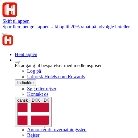
Skift til appen
Spar flere penge i appen – få op til 20% rabat på udvalgte hoteller
Hent appen
Få adgang til besparelser med medlemspriser
Log på
Udforsk Hotels.com Rewards
Indbakke
Søg efter rejser
Kontakt os
dansk · DKK · DK
Annoncér dit overnatningssted
Rejser