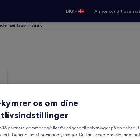
•
DKK
Annoncér dit overna
heder nær Sassolini Strand
ekymrer os om dine
tlivsindstillinger
es
16
partnere gemmer og/eller får adgang til oplysninger på en enhed, f
okies til behandling af personoplysninger. Du kan acceptere eller adminis