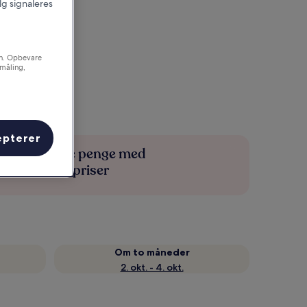
alg signaleres
on. Opbevare
småling,
epterer
Spar flere penge med
medlemspriser
Om to måneder
2. okt. - 4. okt.