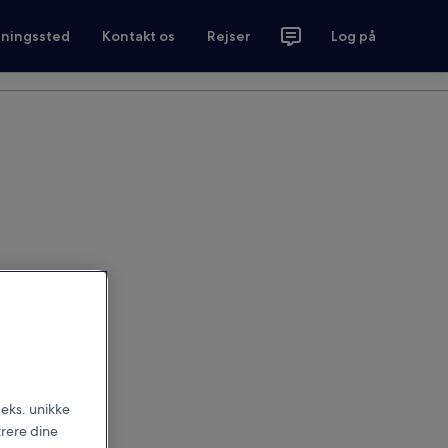
tningssted
Kontakt os
Rejser
Log på
.eks. unikke
trere dine