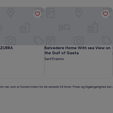
ZZURRA
Belvedere Home With sea View on th
ZZURRA
Belvedere Home With sea View on th
ZZURRA
Belvedere Home With sea View on
the Gulf of Gaeta
Sant’Erasmo
r én nat, som er fundet inden for de seneste 24 timer. Priser og tilgængelighed kan