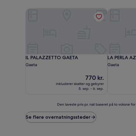
IL PALAZZETTO GAETA
LA PERLA A
IL PALAZZETTO GAETA
LA PERLA A
IL PALAZZETTO GAETA
LA PERLA A
Gaeta
Gaeta
Prisen
770 kr.
er
inkluderer skatter og gebyrer
770 kr.
5. sep. - 6. sep.
Den
Den laveste pris pr. nat baseret på to voksne fo
laveste
pris
Se flere overnatningssteder
pr.
nat
baseret