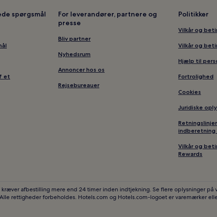
lede spørgsmål
For leverandører, partnere og
Politikker
presse
Vilkår og bet
Bliv partner
mål
Vilkår og bet
Nyhedsrum
Hjælp til per
Annoncer hos os
f et
Fortrolighed
Rejsebureauer
Cookies
Juridiske opl
Retningslinje
indberetning 
Vilkår og bet
Rewards
 kræver afbestilling mere end 24 timer inden indtjekning. Se flere oplysninger på
 Alle rettigheder forbeholdes. Hotels.com og Hotels.com-logoet er varemærker elle