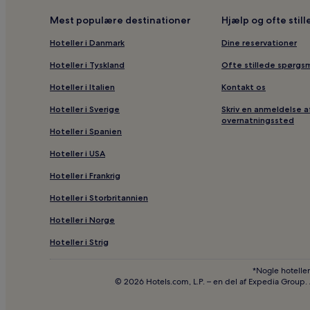
Mest populære destinationer
Hjælp og ofte stil
Hoteller i Danmark
Dine reservationer
Hoteller i Tyskland
Ofte stillede spørgs
Hoteller i Italien
Kontakt os
Hoteller i Sverige
Skriv en anmeldelse a
overnatningssted
Hoteller i Spanien
Hoteller i USA
Hoteller i Frankrig
Hoteller i Storbritannien
Hoteller i Norge
Hoteller i Strig
*Nogle hoteller
© 2026 Hotels.com, L.P. – en del af Expedia Group.