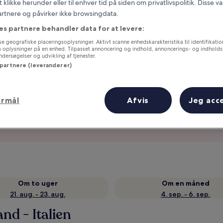
t klikke herunder eller til enhver tid på siden om privatlivspolitik. Disse v
partnere og påvirker ikke browsingdata.
es partnere behandler data for at levere:
e geografiske placeringsoplysninger. Aktivt scanne enhedskarakteristika til identifikati
gå oplysninger på en enhed. Tilpasset annoncering og indhold, annoncerings- og indhold
ersøgelser og udvikling af tjenester.
 partnere (leverandører)
ormål
Afvis
Jeg acc
Optjen fordele for hver overnatning
Om to uger
Om en måned
21. aug. - 23. aug.
4. sep. - 6. sep.
nd - Italien