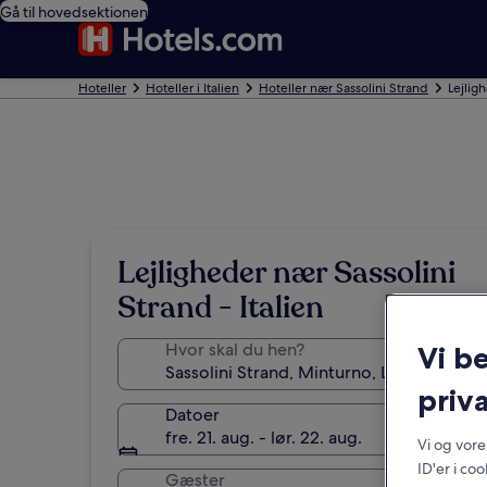
Gå til hovedsektionen
Hoteller
Hoteller i Italien
Hoteller nær Sassolini Strand
Lejlig
Lejligheder nær Sassolini
Strand - Italien
Hvor skal du hen?
Vi b
priva
Datoer
fre. 21. aug. - lør. 22. aug.
Vi og vor
ID'er i co
Gæster