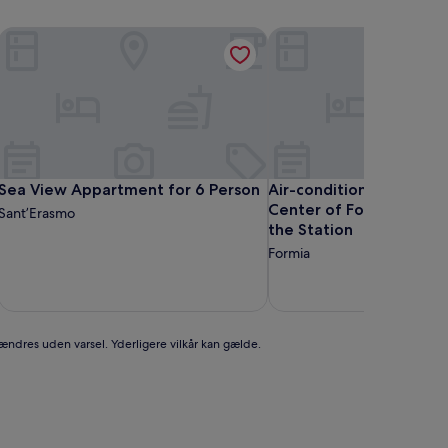
e Gulf of Gaeta
Sea View Appartment for 6 Person
Air-conditioned Apartme
e Gulf of Gaeta
Sea View Appartment for 6 Person
Air-conditioned Apartme
Sea View Appartment for 6 Person
Air-conditioned Apartm
Center of Formia 400 
Sant’Erasmo
the Station
Formia
 ændres uden varsel. Yderligere vilkår kan gælde.