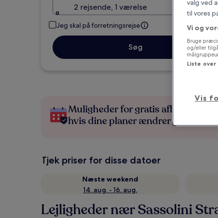
valg ved a
2 rejsende, 1 værelse
til vores 
Jeg skal på forretningsrejse
Vi og vor
Bruge præcis
Søg
og/eller til
målgruppeund
Liste over
Vis f
Muligheder for gratis afbestilling,
hvis dine planer ændrer sig
Tjek priser for disse datoer
Næste weekend
14. aug. - 16. aug.
Lejligheder nær Sassolini Stra