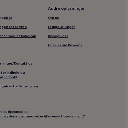
Andre oplysninger
ingelser
Om os
ingelser for Vrbo
Ledige stillinger
soner med et handicap
Rejseguider
Hotels.com Rewards
ysninger/Kontakt os
r for indhold og
af indhold
ingelser for Hotels.com
 vores hjemmeside.
r registrerende varemærker tilhørende Hotels.com, L.P.