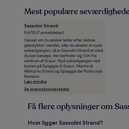
på
to
Mest populære seværdigheder
voksne
for
én
Sassolini Strand
nat,
som
9.6/10 (7 anmeldelser)
er
Uanset om du ønsker leder efter slebne
fundet
glasstykker i sandet, eller du ønsker at nyde
inden
solnedgangen, så er Sassolini Strand et sted,
for
du kan besøge, der befinder sig 1 km fra
de
centrum af Scauri. Nyd solnedgangen ved
seneste
kysten på Spiaggia di Scauri, Marina di
24
Minturno Strand og Spiaggia del Porticciolo
timer.
Romano.
Priser
Læs mindre
og
Se overnatningssteder
tilgængelighed
kan
ændres
Få flere oplysninger om Sas
uden
varsel.
Yderligere
vilkår
Hvor ligger Sassolini Strand?
kan